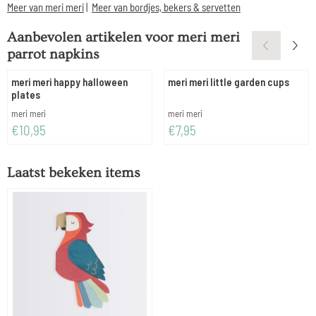
Meer van meri meri
|
Meer van bordjes, bekers & servetten
Aanbevolen artikelen voor
meri meri
parrot napkins
meri meri happy halloween
meri meri little garden cups
plates
Merk:
Merk:
meri meri
meri meri
Prijs: 10,95
Prijs: 7,95
€10,95
€7,95
Laatst bekeken items