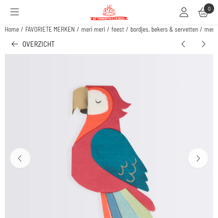
Cookievoorkeuren zijn beschikbaar. Kies instellingen of sta alle cookies toe.
0
Home
/
FAVORIETE MERKEN
/
meri meri
/
feest
/
bordjes, bekers & servetten
/
meri 
OVERZICHT