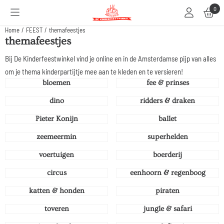
Cookievoorkeuren zijn beschikbaar. Kies instellingen of sta alle cookies toe.
0
Home
/
FEEST
/
themafeestjes
themafeestjes
Bij De Kinderfeestwinkel vind je online en in de Amsterdamse pijp van alles
om je thema kinderpartijtje mee aan te kleden en te versieren!
bloemen
fee & prinses
dino
ridders & draken
Pieter Konijn
ballet
zeemeermin
superhelden
voertuigen
boerderij
circus
eenhoorn & regenboog
katten & honden
piraten
toveren
jungle & safari