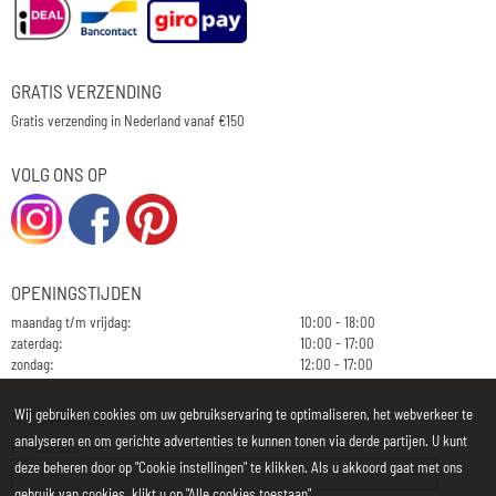
GRATIS VERZENDING
Gratis verzending in Nederland vanaf €150
VOLG ONS OP
OPENINGSTIJDEN
maandag t/m vrijdag:
10:00 - 18:00
zaterdag:
10:00 - 17:00
zondag:
12:00 - 17:00
Wij gebruiken cookies om uw gebruikservaring te optimaliseren, het webverkeer te
NIEUWSBRIEF
analyseren en om gerichte advertenties te kunnen tonen via derde partijen. U kunt
E-mailadres:
deze beheren door op "Cookie instellingen" te klikken. Als u akkoord gaat met ons
gebruik van cookies, klikt u op "Alle cookies toestaan".