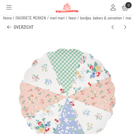
Cookievoorkeuren zijn beschikbaar. Kies instellingen of sta alle cookies toe.
0
Home
/
FAVORIETE MERKEN
/
meri meri
/
feest
/
bordjes, bekers & servetten
/
meri 
OVERZICHT