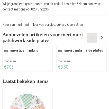
Wil je graag een groter aantal van dit artikel bestellen? Neem dan even
contact met ons op: 020 6722215.
Meer van meri meri
|
Meer van bordjes, bekers & servetten
Aanbevolen artikelen voor
meri meri
patchwork side plates
meri meri tiger napkins
meri meri gingham side plates
Merk:
Merk:
meri meri
meri meri
Prijs: 7,95
Prijs: 8,50
€7,95
€8,50
Laatst bekeken items