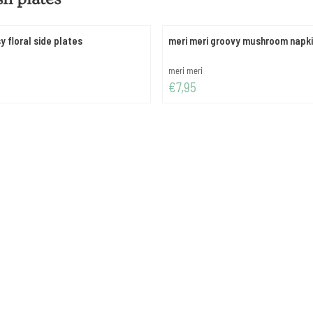
y floral side plates
meri meri groovy mushroom napk
Merk:
meri meri
Prijs: 7,95
€7,95