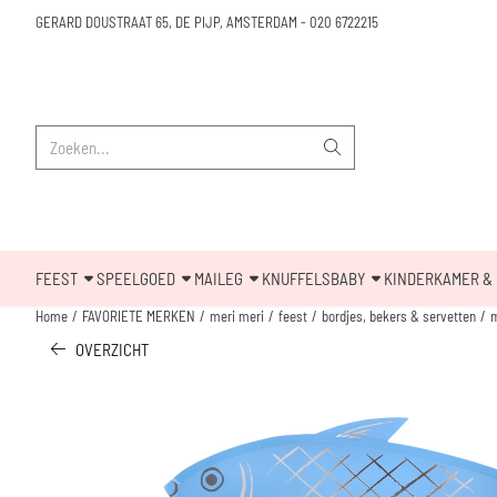
Cookievoorkeuren zijn beschikbaar. Kies instellingen of sta alle cookies toe.
GERARD DOUSTRAAT 65, DE PIJP, AMSTERDAM
-
020 6722215
Zoeken
FEEST
SPEELGOED
MAILEG
KNUFFELS
BABY
KINDERKAMER & 
Home
/
FAVORIETE MERKEN
/
meri meri
/
feest
/
bordjes, bekers & servetten
/
m
OVERZICHT