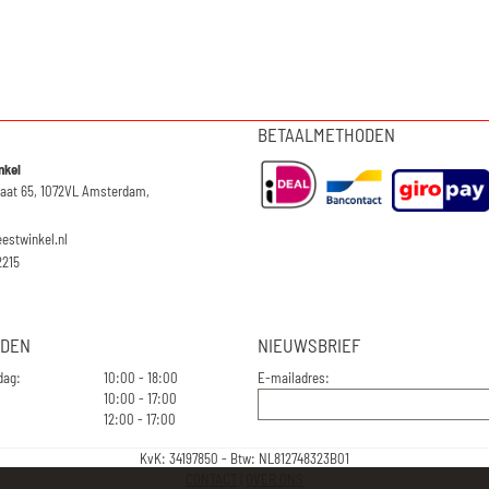
BETAALMETHODEN
nkel
raat 65, 1072VL Amsterdam,
eestwinkel.nl
2215
JDEN
NIEUWSBRIEF
dag:
10:00 - 18:00
E-mailadres:
10:00 - 17:00
12:00 - 17:00
KvK: 34197850 - Btw: NL812748323B01
CONTACT
|
OVER ONS