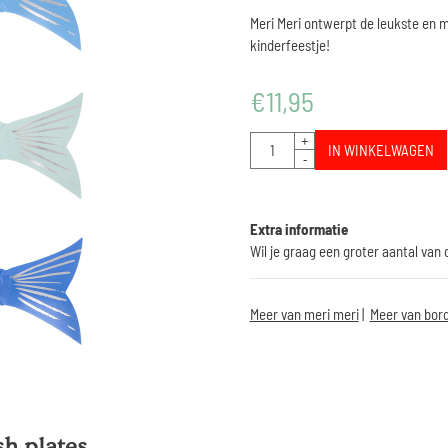
Meri Meri ontwerpt de leukste en m
kinderfeestje!
€
11,95
Aantal
+
IN WINKELWAGEN
-
Extra informatie
Wil je graag een groter aantal van
Meer van meri meri
|
Meer van bord
sh plates