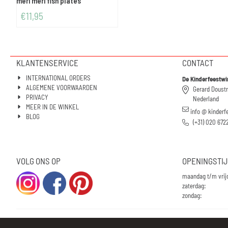
meri meri fish plates
€
11,95
KLANTENSERVICE
CONTACT
INTERNATIONAL ORDERS
De Kinderfeestwi
ALGEMENE VOORWAARDEN
Gerard Doust
PRIVACY
Nederland
MEER IN DE WINKEL
info @ kinderf
BLOG
(+31) 020 672
VOLG ONS OP
OPENINGSTI
maandag t/m vrij
zaterdag:
zondag: