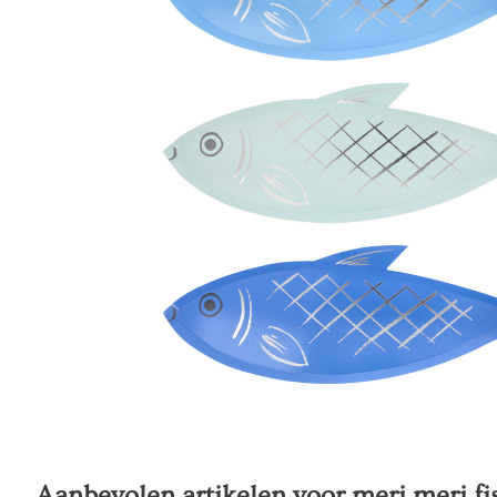
Aanbevolen artikelen voor
meri meri fi