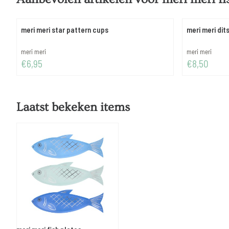
meri meri star pattern cups
meri meri dits
Merk:
Merk:
meri meri
meri meri
Prijs: 6,95
Prijs: 8,50
€6,95
€8,50
Laatst bekeken items