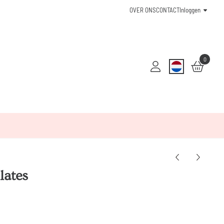
OVER ONS
CONTACT
Inloggen
0
lates