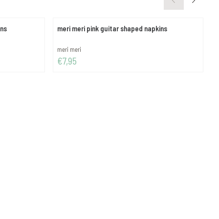
ins
meri meri pink guitar shaped napkins
m
Merk:
M
meri meri
m
Prijs: 7,95
P
€7,95