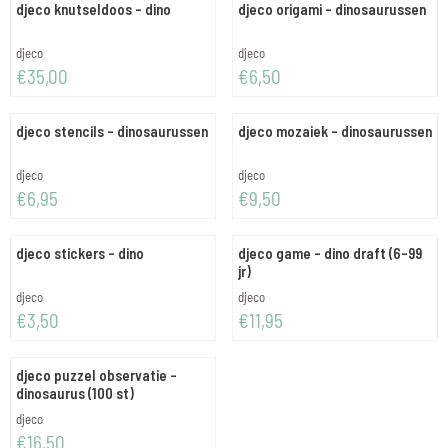
djeco knutseldoos - dino
djeco origami - dinosaurussen
Merk:
Merk:
djeco
djeco
Prijs: 35,00
Prijs: 6,50
€35,00
€6,50
djeco stencils - dinosaurussen
djeco mozaiek - dinosaurussen
Merk:
Merk:
djeco
djeco
Prijs: 6,95
Prijs: 9,50
€6,95
€9,50
djeco stickers - dino
djeco game - dino draft (6-99
jr)
Merk:
Merk:
djeco
djeco
Prijs: 3,50
Prijs: 11,95
€3,50
€11,95
djeco puzzel observatie -
dinosaurus (100 st)
Merk:
djeco
Prijs: 16,50
€16,50