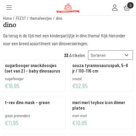
Cookievoorkeuren zijn beschikbaar. Kies instellingen of sta alle cookies toe.
0
Home
/
FEEST
/
themafeestjes
/
dino
dino
Ga terug in de tijd met een kinderpartijtje in dino thema! Kijk hieronder
voor een breed assortiment van dinoversieringen.
Sorteermethode
33
Artikelen
sugarbooger snackdoosjes
souza tyrannosauruspak, 5-6
(set van 2) - baby dinosaurus
jr / 110-116 cm
Merk:
Merk:
sugarbooger
souza!
Prijs: 16,95
Prijs: 52,95
€16,95
€52,95
t-rex dino mask - green
meri meri toybox icon dinner
plates
Merk:
Merk:
great pretenders
meri meri
Prijs: 11,95
Prijs: 10,95
€11,95
€10,95