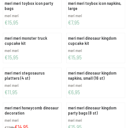
meri meri toybox icon party
meri meri toybox icon napkins,
bags
large
Merk:
Merk:
meri meri
meri meri
Prijs: 15,95
Prijs: 7,95
€15,95
€7,95
meri meri monster truck
meri meri dinosaur kingdom
cupcake kit
cupcake kit
Merk:
Merk:
meri meri
meri meri
Prijs: 15,95
Prijs: 15,95
€15,95
€15,95
meri meri stegosaurus
meri meri dinosaur kingdom
platters (4 st)
napkins, small (16 st)
Merk:
Merk:
meri meri
meri meri
Prijs: 11,95
Prijs: 6,95
€11,95
€6,95
meri meri honeycomb dinosaur
meri meri dinosaur kingdom
decoration
party bags (8 st)
Merk:
Merk:
meri meri
meri meri
Van 27,95 voor 14,95
Prijs: 15,95
€14,95
€15,95
€27,95