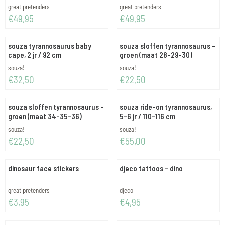
Merk:
Merk:
great pretenders
great pretenders
Prijs: 49,95
Prijs: 49,95
€49,95
€49,95
souza tyrannosaurus baby
souza sloffen tyrannosaurus -
cape, 2 jr / 92 cm
groen (maat 28-29-30)
Merk:
Merk:
souza!
souza!
Prijs: 32,50
Prijs: 22,50
€32,50
€22,50
souza sloffen tyrannosaurus -
souza ride-on tyrannosaurus,
groen (maat 34-35-36)
5-6 jr / 110-116 cm
Merk:
Merk:
souza!
souza!
Prijs: 22,50
Prijs: 55,00
€22,50
€55,00
dinosaur face stickers
djeco tattoos - dino
Merk:
Merk:
great pretenders
djeco
Prijs: 3,95
Prijs: 4,95
€3,95
€4,95