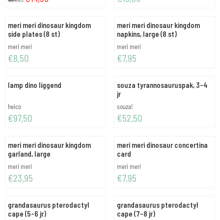
meri meri dinosaur kingdom
meri meri dinosaur kingdom
side plates (8 st)
napkins, large (8 st)
Merk:
Merk:
meri meri
meri meri
Prijs: 8,50
Prijs: 7,95
€8,50
€7,95
lamp dino liggend
souza tyrannosauruspak, 3-4
jr
Merk:
Merk:
heico
souza!
Prijs: 97,50
Prijs: 52,50
€97,50
€52,50
meri meri dinosaur kingdom
meri meri dinosaur concertina
garland, large
card
Merk:
Merk:
meri meri
meri meri
Prijs: 23,95
Prijs: 7,95
€23,95
€7,95
grandasaurus pterodactyl
grandasaurus pterodactyl
cape (5-6 jr)
cape (7-8 jr)