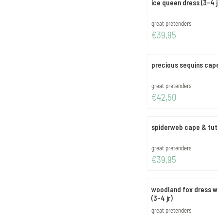
ice queen dress (3-4 j
Merk:
great pretenders
Prijs: 39,95
€39,95
precious sequins cape
Merk:
great pretenders
Prijs: 42,50
€42,50
spiderweb cape & tutu
Merk:
great pretenders
Prijs: 39,95
€39,95
woodland fox dress w
(3-4 jr)
Merk:
great pretenders