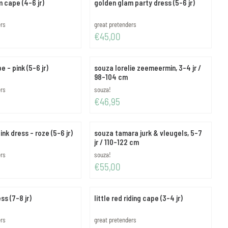
 cape (4-6 jr)
golden glam party dress (5-6 jr)
Merk:
ers
great pretenders
Prijs: 45,00
€45,00
 - pink (5-6 jr)
souza lorelie zeemeermin, 3-4 jr /
98-104 cm
Merk:
ers
souza!
Prijs: 46,95
€46,95
ink dress - roze (5-6 jr)
souza tamara jurk & vleugels, 5-7
jr / 110-122 cm
Merk:
ers
souza!
Prijs: 55,00
€55,00
ss (7-8 jr)
little red riding cape (3-4 jr)
Merk:
ers
great pretenders