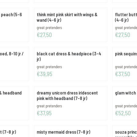
- peach (5-6
think mint pink skirt with wings &
flutter butt
wand (4-6 jr)
(4-6 jr)
Merk:
Merk:
great pretenders
great pretend
Prijs: 27,50
Prijs: 27,50
€27,50
€27,50
ed, 8-10 jr /
black cat dress & headpiece (3-4
pink sequins
jr)
Merk:
Merk:
great pretenders
great pretend
Prijs: 39,95
Prijs: 37,50
€39,95
€37,50
 & headband
dreamy unicorn dress iridescent
glam witch 
pink with headband (7-8 jr)
Merk:
Merk:
great pretenders
great pretend
Prijs: 37,95
Prijs: 52,50
€37,95
€52,50
 (7-8 jr)
misty mermaid dress (7-8 jr)
souza princ