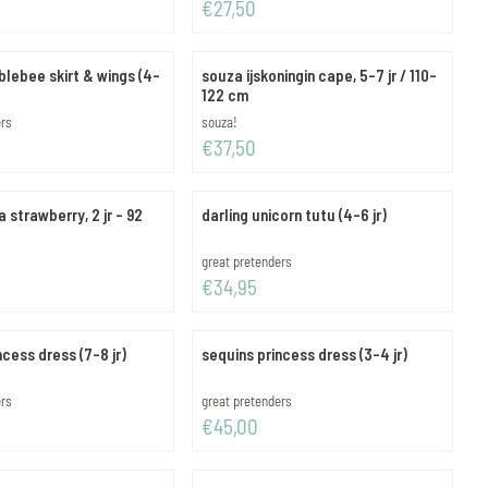
Prijs: 27,50
€27,50
blebee skirt & wings (4-
souza ijskoningin cape, 5-7 jr / 110-
122 cm
Merk:
ers
souza!
Prijs: 37,50
€37,50
 strawberry, 2 jr - 92
darling unicorn tutu (4-6 jr)
Merk:
great pretenders
Prijs: 34,95
€34,95
ncess dress (7-8 jr)
sequins princess dress (3-4 jr)
Merk:
ers
great pretenders
Prijs: 45,00
€45,00