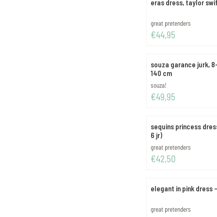
eras dress, taylor swif
Merk:
great pretenders
Prijs: 44,95
€44,95
souza garance jurk, 8-
140 cm
Merk:
souza!
Prijs: 49,95
€49,95
sequins princess dres
6 jr)
Merk:
great pretenders
Prijs: 42,50
€42,50
elegant in pink dress -
Merk:
great pretenders