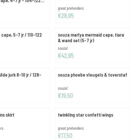
cape, 4-7 jr - 104-122
Merk:
great pretenders
Prijs: 28,95
€28,95
 cape, 5-7 jr / 110-122
souza marlya mermaid cape, tiara
& wand set (5-7 jr)
Merk:
souza!
Prijs: 42,95
€42,95
de jurk 8-10 jr / 128-
souza phoebe vleugels & toverstaf
Merk:
souza!
Prijs: 19,50
€19,50
ns skirt
twinkling star confetti wings
Merk:
ers
great pretenders
Prijs: 17,50
€17,50