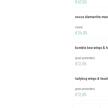
Prijs: 47,50
€47,50
souza diamanthe mante
Merk:
souza!
Prijs: 34,95
€34,95
bumble bee wings & 
Merk:
great pretenders
Prijs: 12,95
€12,95
ladybug wings & hea
Merk:
great pretenders
Prijs: 12,95
€12,95