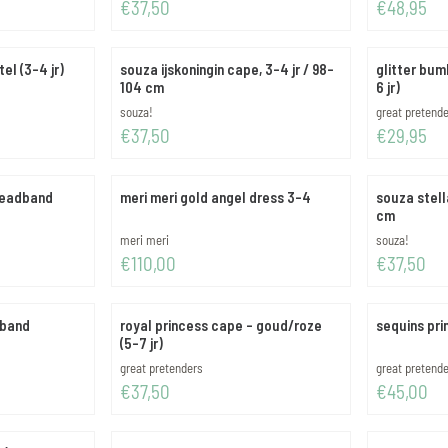
Prijs: 37,50
Prijs: 48,95
€37,50
€48,95
l (3-4 jr)
souza ijskoningin cape, 3-4 jr / 98-
glitter bum
104 cm
6 jr)
Merk:
Merk:
souza!
great pretend
Prijs: 37,50
Prijs: 29,95
€37,50
€29,95
headband
meri meri gold angel dress 3-4
souza stella
cm
Merk:
Merk:
meri meri
souza!
Prijs: 110,00
Prijs: 37,50
€110,00
€37,50
dband
royal princess cape - goud/roze
sequins pri
(5-7 jr)
Merk:
Merk:
great pretenders
great pretend
Prijs: 37,50
Prijs: 45,00
€37,50
€45,00