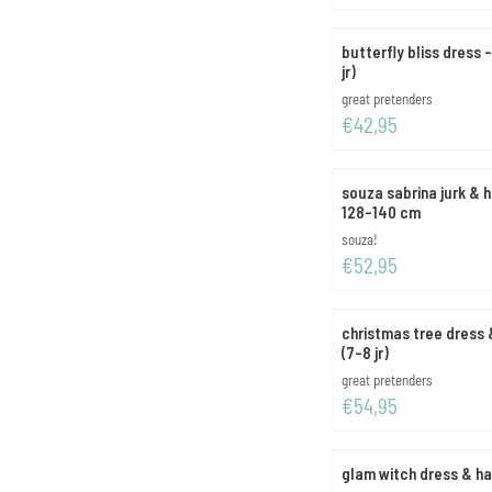
butterfly bliss dress 
jr)
Merk:
great pretenders
Prijs: 42,95
€42,95
souza sabrina jurk & ho
128-140 cm
Merk:
souza!
Prijs: 52,95
€52,95
christmas tree dress
(7-8 jr)
Merk:
great pretenders
Prijs: 54,95
€54,95
glam witch dress & hat