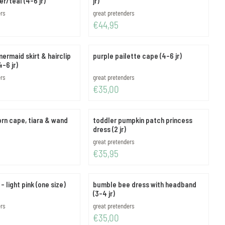
r/teal (4-6 jr)
jr)
Merk:
ers
great pretenders
Prijs: 44,95
€44,95
mermaid skirt & hairclip
purple pailette cape (4-6 jr)
4-6 jr)
Merk:
ers
great pretenders
Prijs: 35,00
€35,00
rn cape, tiara & wand
toddler pumpkin patch princess
dress (2 jr)
Merk:
great pretenders
Prijs: 35,95
€35,95
 - light pink (one size)
bumble bee dress with headband
(3-4 jr)
Merk:
ers
great pretenders
Prijs: 35,00
€35,00