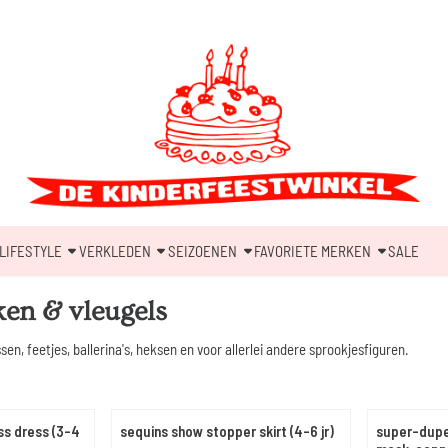
LIFESTYLE
VERKLEDEN
SEIZOENEN
FAVORIETE MERKEN
SALE
ken & vleugels
sen, feetjes, ballerina's, heksen en voor allerlei andere sprookjesfiguren.
ss dress (3-4
sequins show stopper skirt (4-6 jr)
super-dupe