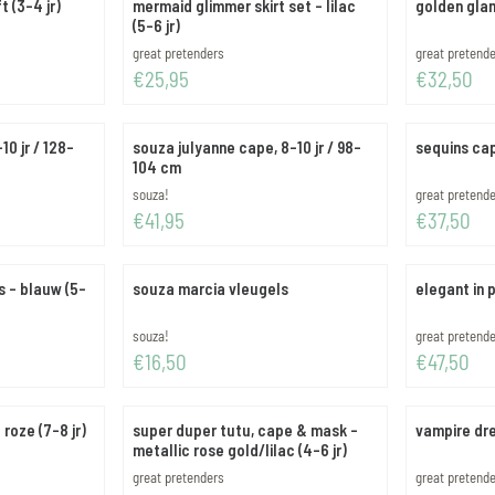
t (3-4 jr)
mermaid glimmer skirt set - lilac
golden glam
(5-6 jr)
Merk:
Merk:
great pretenders
great pretend
Prijs: 25,95
Prijs: 32,50
€25,95
€32,50
10 jr / 128-
souza julyanne cape, 8-10 jr / 98-
sequins cape
104 cm
Merk:
Merk:
souza!
great pretend
Prijs: 41,95
Prijs: 37,50
€41,95
€37,50
s - blauw (5-
souza marcia vleugels
elegant in p
Merk:
Merk:
souza!
great pretend
Prijs: 16,50
Prijs: 47,50
€16,50
€47,50
 roze (7-8 jr)
super duper tutu, cape & mask -
vampire dre
metallic rose gold/lilac (4-6 jr)
Merk:
Merk:
great pretenders
great pretend