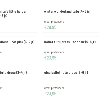
nta's little helper
winter wonderland tutu (4-6 jr)
6 jr)
Merk:
great pretenders
Prijs: 29,95
€29,95
dress - hot pink (3-4 jr)
ballet tutu dress - hot pink (5-6 jr)
Merk:
ers
great pretenders
Prijs: 23,95
€23,95
tutu dress (3-4 jr)
elsa ballet tutu dress (5-6 jr)
Merk:
ers
great pretenders
Prijs: 23,95
€23,95