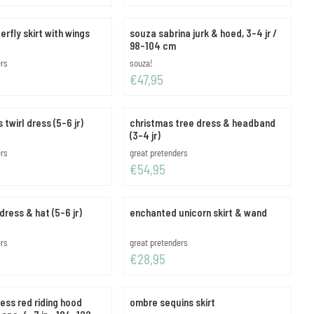
erfly skirt with wings
souza sabrina jurk & hoed, 3-4 jr /
98-104 cm
Merk:
ers
souza!
Prijs: 47,95
€47,95
 twirl dress (5-6 jr)
christmas tree dress & headband
(3-4 jr)
Merk:
ers
great pretenders
Prijs: 54,95
€54,95
dress & hat (5-6 jr)
enchanted unicorn skirt & wand
Merk:
ers
great pretenders
Prijs: 28,95
€28,95
ess red riding hood
ombre sequins skirt