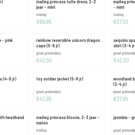
r)
maileg princess tulle dress, 2-3
maileg princ
jaar - mint
- mint
Merk:
Merk:
maileg
maileg
Prijs: 69,95
Prijs: 57,50
€69,95
€57,50
 - pink
rainbow reversible unicorn dragon
sequins sp
cape (5-6 jr)
skirt (3-4 jr
Merk:
Merk:
great pretenders
great pretend
Prijs: 42,50
Prijs: 42,50
€42,50
€42,50
 (4-6 jr)
toy soldier jacket (5-6 jr)
woodland b
(3-4 jr)
Merk:
Merk:
great pretenders
great pretend
Prijs: 43,95
Prijs: 37,95
€43,95
€37,95
ith headband
maileg princess blouse, 2-3 jaar -
jasmine - g
melon
Merk:
Merk:
maileg
great pretend