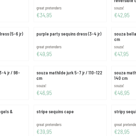
reversible 
cm
Merk:
Merk:
great pretenders
souza!
Prijs: 34,95
Prijs: 42,95
€34,95
€42,95
ress (5-6 jr)
purple party sequins dress (3-4 jr)
souza bella
cm
Merk:
Merk:
great pretenders
souza!
Prijs: 49,95
Prijs: 47,95
€49,95
€47,95
-4 jr / 98-
souza mathilde jurk 5-7 jr / 110-122
souza mathil
cm
140 cm
Merk:
Merk:
souza!
souza!
Prijs: 46,95
Prijs: 46,95
€46,95
€46,95
ugels &
stripe sequins cape
stripy sequi
Merk:
Merk:
great pretenders
great pretend
Prijs: 39,95
Prijs: 28,95
€39,95
€28,95