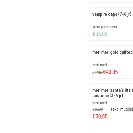
vampire cape (7-8 jr)
Merk:
great pretenders
Prijs: 35,95
€35,95
meri meri gold quilte
Merk:
meri meri
Van 67,95 voor 49,95
€49,95
€67,95
meri meri santa's littl
costume (3-4 jr)
Merk:
meri meri
Van 95,00 voor 39,95
(excl mutsje
€95,00
€39,95