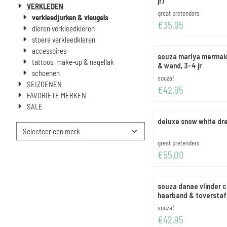
jr)
VERKLEDEN
Merk:
great pretenders
verkleedjurken & vleugels
Prijs: 35,95
€35,95
dieren verkleedkleren
stoere verkleedkleren
accessoires
souza marlya mermaid
tattoos, make-up & nagellak
& wand, 3-4 jr
schoenen
Merk:
souza!
SEIZOENEN
Prijs: 42,95
€42,95
FAVORIETE MERKEN
SALE
deluxe snow white dres
Merk:
great pretenders
Prijs: 55,00
€55,00
souza danae vlinder c
haarband & toverstaf,
Merk:
souza!
Prijs: 42,95
€42,95