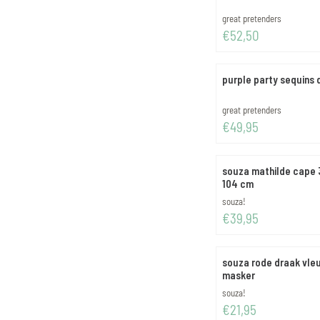
Merk:
great pretenders
Prijs: 52,50
€52,50
purple party sequins d
Merk:
great pretenders
Prijs: 49,95
€49,95
souza mathilde cape 3
104 cm
Merk:
souza!
Prijs: 39,95
€39,95
souza rode draak vle
masker
Merk:
souza!
Prijs: 21,95
€21,95