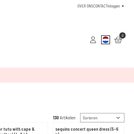
OVER ONS
CONTACT
Inloggen
0
Sorteermethode
130
Artikelen
r tutu with cape &
sequins concert queen dress (5-6