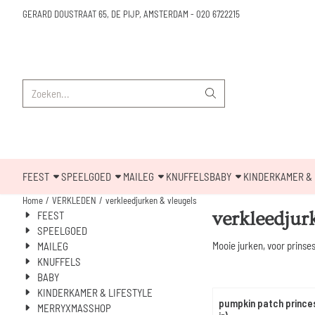
Cookievoorkeuren zijn beschikbaar. Kies instellingen of sta alle cookies toe.
GERARD DOUSTRAAT 65, DE PIJP, AMSTERDAM
-
020 6722215
Zoeken
FEEST
SPEELGOED
MAILEG
KNUFFELS
BABY
KINDERKAMER & 
Home
/
VERKLEDEN
/
verkleedjurken & vleugels
verkleedjur
FEEST
SPEELGOED
Mooie jurken, voor prinses
MAILEG
KNUFFELS
BABY
KINDERKAMER & LIFESTYLE
pumpkin patch prince
MERRYXMASSHOP