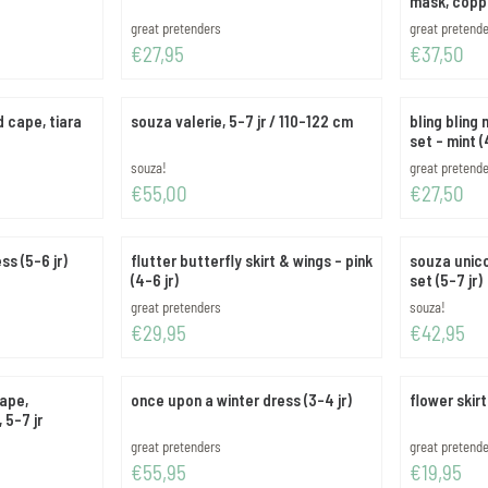
mask, coppe
Merk:
Merk:
great pretenders
great pretend
Prijs: 27,95
Prijs: 37,50
€27,95
€37,50
 cape, tiara
souza valerie, 5-7 jr / 110-122 cm
bling bling 
set - mint (
Merk:
Merk:
souza!
great pretend
Prijs: 55,00
Prijs: 27,50
€55,00
€27,50
s (5-6 jr)
flutter butterfly skirt & wings - pink
souza unico
(4-6 jr)
set (5-7 jr)
Merk:
Merk:
great pretenders
souza!
Prijs: 29,95
Prijs: 42,95
€29,95
€42,95
ape,
once upon a winter dress (3-4 jr)
flower skirt
 5-7 jr
Merk:
Merk:
great pretenders
great pretend
Prijs: 55,95
Prijs: 19,95
€55,95
€19,95