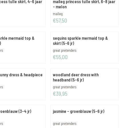
ess tulle skirt, 4-6 jaar
maileg princess tulle skirt, 6-8 jaar
- melon
Merk:
maileg
Prijs: 57,50
€57,50
arkle mermaid top &
sequins sparkle mermaid top &
)
skirt (5-6 jr)
Merk:
ers
great pretenders
Prijs: 55,00
€55,00
unny dress & headpiece
woodland deer dress with
headband (5-6 jr)
Merk:
ers
great pretenders
Prijs: 39,95
€39,95
roenblauw (3-4 jr)
jasmine - groenblauw (5-6 jr)
Merk:
ers
great pretenders