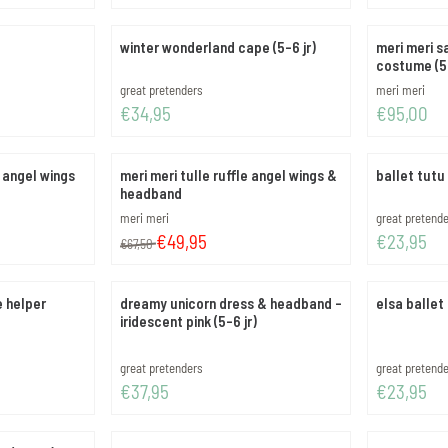
winter wonderland cape (5-6 jr)
meri meri sa
costume (5-
Merk:
Merk:
great pretenders
meri meri
Prijs: 34,95
Prijs: 95,00
€34,95
€95,00
d angel wings
meri meri tulle ruffle angel wings &
ballet tutu 
headband
Merk:
Merk:
meri meri
great pretend
Van 67,50 voor 49,95
Prijs: 23,95
€49,95
€23,95
€67,50
e helper
dreamy unicorn dress & headband -
elsa ballet 
iridescent pink (5-6 jr)
)
Merk:
Merk:
great pretenders
great pretend
Prijs: 37,95
Prijs: 23,95
€37,95
€23,95