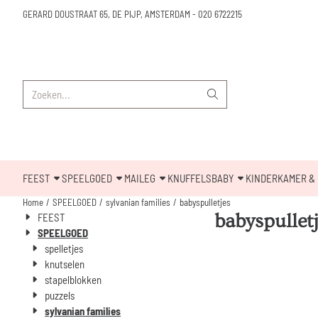
Cookievoorkeuren zijn beschikbaar. Kies instellingen of sta alle cookies toe.
GERARD DOUSTRAAT 65, DE PIJP, AMSTERDAM
-
020 6722215
Zoeken
FEEST
SPEELGOED
MAILEG
KNUFFELS
BABY
KINDERKAMER & 
Home
/
SPEELGOED
/
sylvanian families
/
babyspulletjes
babyspullet
FEEST
SPEELGOED
spelletjes
knutselen
stapelblokken
puzzels
sylvanian families