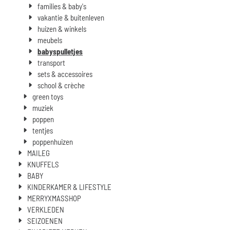
families & baby's
vakantie & buitenleven
huizen & winkels
meubels
babyspulletjes
transport
sets & accessoires
school & crèche
green toys
muziek
poppen
tentjes
poppenhuizen
MAILEG
KNUFFELS
BABY
KINDERKAMER & LIFESTYLE
MERRYXMASSHOP
VERKLEDEN
SEIZOENEN