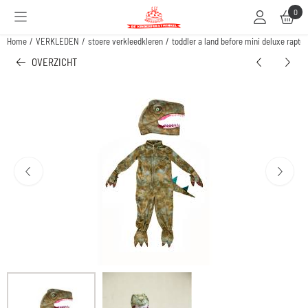
Cookievoorkeuren zijn beschikbaar. Kies instellingen of sta alle cookies toe.
0
Home
/
VERKLEDEN
/
stoere verkleedkleren
/
toddler a land before mini deluxe raptor 
OVERZICHT