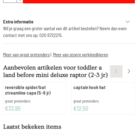
-
Extra informatie
Wil je graag een groter aantal van dit artikel bestellen? Neem dan even
contact met ons op: 020 6722215.
Meer van great pretenders
|
Meer van stoere verkleedkleren
Aanbevolen artikelen voor
toddler a
land before mini deluxe raptor (2-3 jr)
reversible spider/bat
captain hook hat
streamline cape (5-6 jr)
Merk:
Merk:
great pretenders
great pretenders
Prijs: 33,95
Prijs: 12,50
€33,95
€12,50
Laatst bekeken items