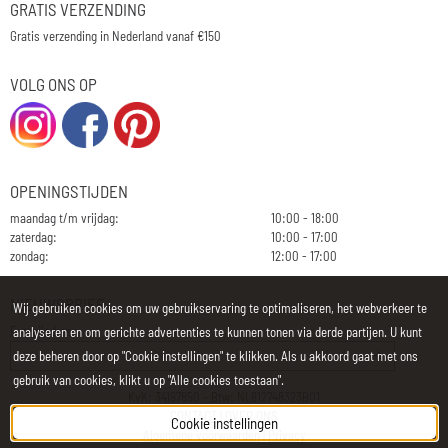
GRATIS VERZENDING
Gratis verzending in Nederland vanaf €150
VOLG ONS OP
OPENINGSTIJDEN
maandag t/m vrijdag:
10:00 - 18:00
zaterdag:
10:00 - 17:00
zondag:
12:00 - 17:00
NIEUWSBRIEF
Wij gebruiken cookies om uw gebruikservaring te optimaliseren, het webverkeer te
E-mailadres:
analyseren en om gerichte advertenties te kunnen tonen via derde partijen. U kunt
deze beheren door op "Cookie instellingen" te klikken. Als u akkoord gaat met ons
gebruik van cookies, klikt u op "Alle cookies toestaan".
KvK: 34197850 - Btw: NL812748323B01
CONTACT
|
OVER ONS
Cookie instellingen
Algemene voorwaarden
|
Privacy