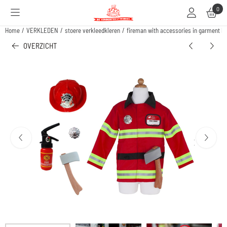
Cookievoorkeuren zijn beschikbaar. Kies instellingen of sta alle cookies toe.
0
Home
/
VERKLEDEN
/
stoere verkleedkleren
/
fireman with accessories in garment bag
OVERZICHT