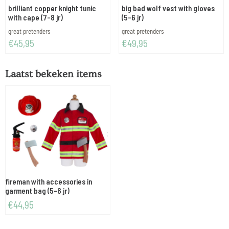
brilliant copper knight tunic
big bad wolf vest with gloves
with cape (7-8 jr)
(5-6 jr)
Merk:
Merk:
great pretenders
great pretenders
Prijs: 45,95
Prijs: 49,95
€45,95
€49,95
Laatst bekeken items
fireman with accessories in
garment bag (5-6 jr)
€
44,95