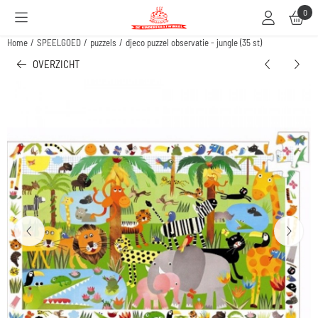
Cookievoorkeuren zijn beschikbaar. Kies instellingen of sta alle cookies toe.
0
Home
/
SPEELGOED
/
puzzels
/
djeco puzzel observatie - jungle (35 st)
OVERZICHT