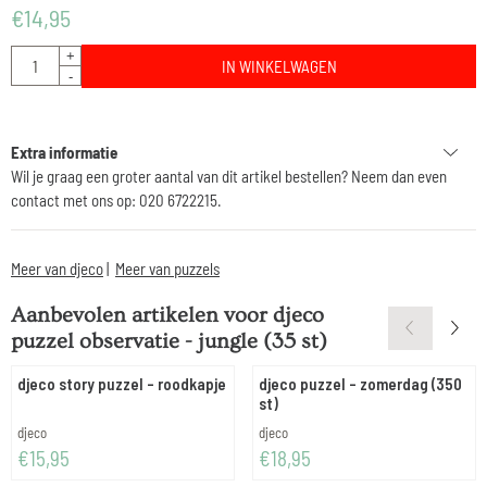
€
14,95
Aantal
+
IN WINKELWAGEN
-
Extra informatie
Wil je graag een groter aantal van dit artikel bestellen? Neem dan even
contact met ons op: 020 6722215.
Meer van djeco
|
Meer van puzzels
Aanbevolen artikelen voor
djeco
puzzel observatie - jungle (35 st)
djeco story puzzel - roodkapje
djeco puzzel - zomerdag (350
st)
Merk:
Merk:
djeco
djeco
Prijs: 15,95
Prijs: 18,95
€15,95
€18,95