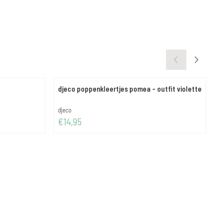
djeco poppenkleertjes pomea - outfit violette
d
Merk:
M
djeco
d
Prijs: 14,95
P
€14,95