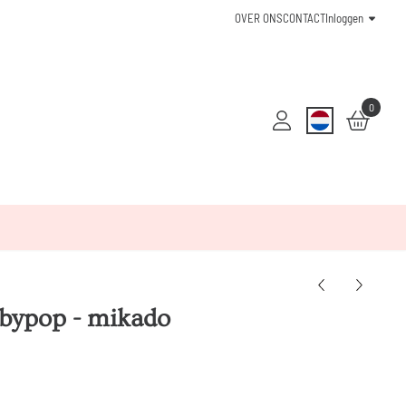
OVER ONS
CONTACT
Inloggen
0
abypop - mikado