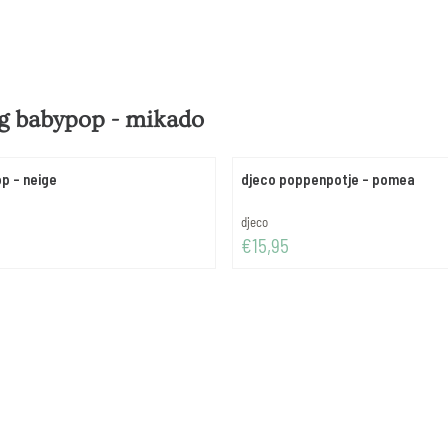
ng babypop - mikado
p - neige
djeco poppenpotje - pomea
Merk:
djeco
Prijs: 15,95
€15,95