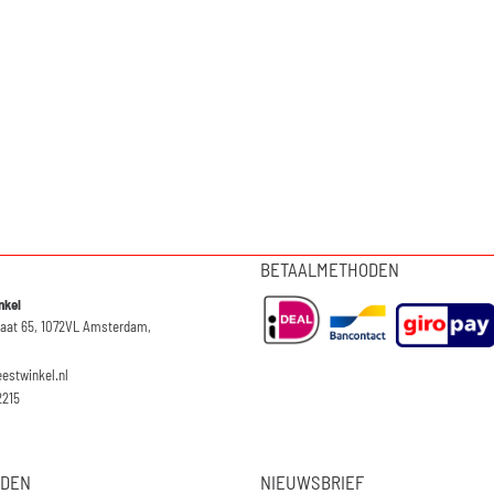
BETAALMETHODEN
nkel
raat 65, 1072VL Amsterdam,
eestwinkel.nl
2215
JDEN
NIEUWSBRIEF