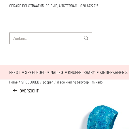
Cookievoorkeuren zijn beschikbaar. Kies instellingen of sta alle cookies toe.
GERARD DOUSTRAAT 65, DE PIJP, AMSTERDAM
-
020 6722215
Zoeken
FEEST
SPEELGOED
MAILEG
KNUFFELS
BABY
KINDERKAMER & 
Home
/
SPEELGOED
/
poppen
/
djeco kleding babypop - mikado
OVERZICHT