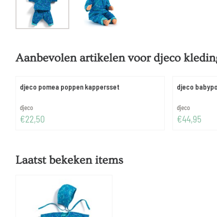
Aanbevolen artikelen voor
djeco kledi
djeco pomea poppen kappersset
djeco babypo
Merk:
Merk:
djeco
djeco
Prijs: 22,50
Prijs: 44,95
€22,50
€44,95
Laatst bekeken items