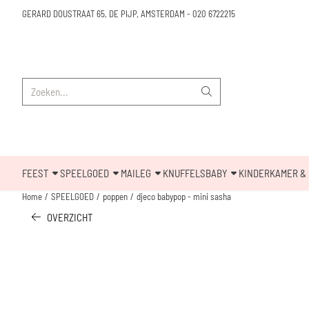
Cookievoorkeuren zijn beschikbaar. Kies instellingen of sta alle cookies toe.
GERARD DOUSTRAAT 65, DE PIJP, AMSTERDAM
-
020 6722215
Zoeken
FEEST
SPEELGOED
MAILEG
KNUFFELS
BABY
KINDERKAMER & 
Home
/
SPEELGOED
/
poppen
/
djeco babypop - mini sasha
OVERZICHT