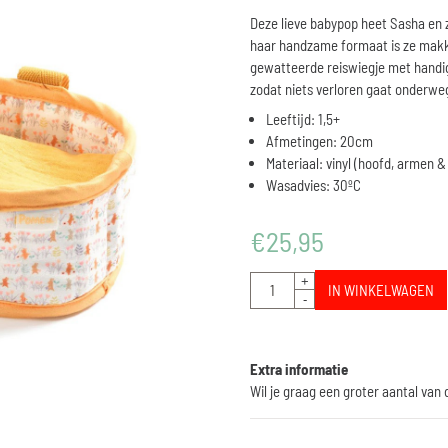
Deze lieve babypop heet Sasha en z
haar handzame formaat is ze makkel
gewatteerde reiswiegje met handige
zodat niets verloren gaat onderwe
Leeftijd: 1,5+
Afmetingen: 20cm
Materiaal: vinyl (hoofd, armen & 
Wasadvies: 30ºC
€
25,95
Aantal
+
IN WINKELWAGEN
-
Extra informatie
Wil je graag een groter aantal van