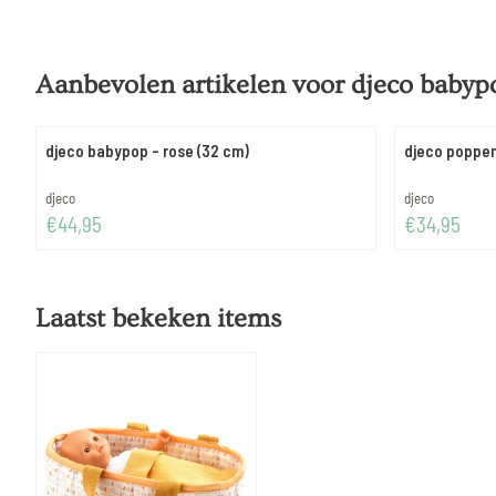
Aanbevolen artikelen voor
djeco babyp
djeco babypop - rose (32 cm)
djeco poppenw
Merk:
Merk:
djeco
djeco
Prijs: 44,95
Prijs: 34,95
€44,95
€34,95
Laatst bekeken items