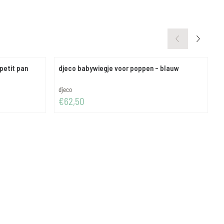
petit pan
djeco babywiegje voor poppen - blauw
d
Merk:
M
djeco
d
Prijs: 62,50
P
€62,50