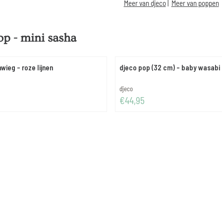
Meer van djeco
|
Meer van poppen
op - mini sasha
ieg - roze lijnen
djeco pop (32 cm) - baby wasabi 
Merk:
djeco
Prijs: 44,95
€44,95