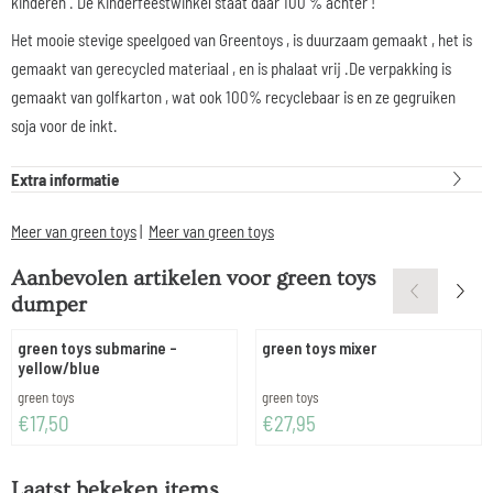
kinderen . De Kinderfeestwinkel staat daar 100 % achter !
Het mooie stevige speelgoed van Greentoys , is duurzaam gemaakt , het is
gemaakt van gerecycled materiaal , en is phalaat vrij .De verpakking is
gemaakt van golfkarton , wat ook 100% recyclebaar is en ze gegruiken
soja voor de inkt.
Extra informatie
Meer van green toys
|
Meer van green toys
Aanbevolen artikelen voor
green toys
dumper
green toys submarine -
green toys mixer
yellow/blue
Merk:
Merk:
green toys
green toys
Prijs: 17,50
Prijs: 27,95
€17,50
€27,95
Laatst bekeken items