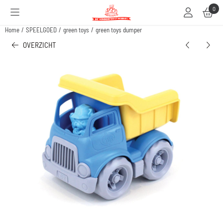
Cookievoorkeuren zijn beschikbaar. Kies instellingen of sta alle cookies toe.
0
Home
/
SPEELGOED
/
green toys
/
green toys dumper
OVERZICHT