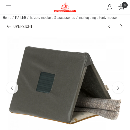
Cookievoorkeuren zijn beschikbaar. Kies instellingen of sta alle cookies toe.
0
Home
/
MAILEG
/
huizen, meubels & accessoires
/
maileg single tent, mouse
OVERZICHT