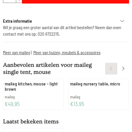
-
Extra informatie
Wil je graag een groter aantal van dit artikel bestellen? Neem dan even
contact met ons op: 020 6722215.
Meer van maileg
|
Meer van huizen, meubels & accessoires
Aanbevolen artikelen voor
maileg
single tent, mouse
maileg kitchen, mouse - light
maileg nursery table, micro
brown
Merk:
Merk:
maileg
maileg
Prijs: 49,95
Prijs: 13,95
€49,95
€13,95
Laatst bekeken items