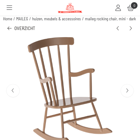
Cookievoorkeuren zijn beschikbaar. Kies instellingen of sta alle cookies toe.
0
Home
/
MAILEG
/
huizen, meubels & accessoires
/
maileg rocking chair, mini - dark 
OVERZICHT