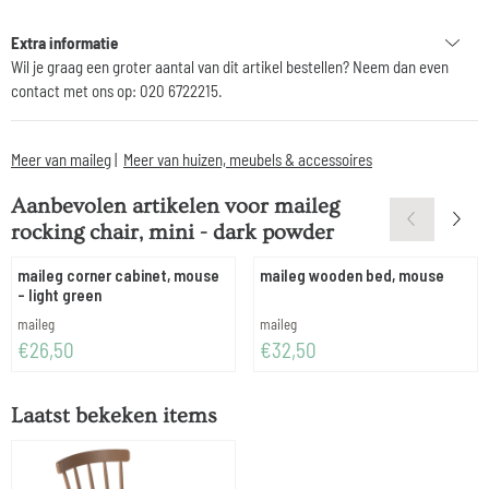
Extra informatie
Wil je graag een groter aantal van dit artikel bestellen? Neem dan even
contact met ons op: 020 6722215.
Meer van maileg
|
Meer van huizen, meubels & accessoires
Aanbevolen artikelen voor
maileg
rocking chair, mini - dark powder
maileg corner cabinet, mouse
maileg wooden bed, mouse
- light green
Merk:
Merk:
maileg
maileg
Prijs: 26,50
Prijs: 32,50
€26,50
€32,50
Laatst bekeken items