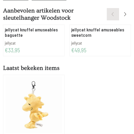
Aanbevolen artikelen voor
sleutelhanger Woodstock
jellycat knuffel amuseables
jellycat knuffel amuseables
baguette
sweetcorn
Merk:
Merk:
jellycat
jellycat
Prijs: 33,95
Prijs: 49,95
€33,95
€49,95
Laatst bekeken items