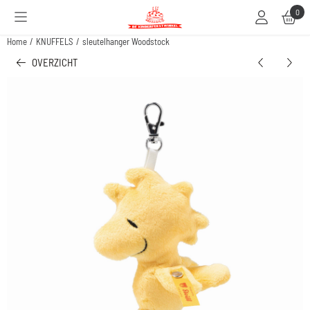
Cookievoorkeuren zijn beschikbaar. Kies instellingen of sta alle cookies toe.
0
Home
/
KNUFFELS
/
sleutelhanger Woodstock
OVERZICHT