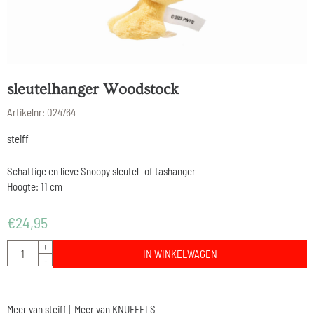
sleutelhanger Woodstock
Artikelnr:
024764
steiff
Schattige en lieve Snoopy sleutel- of tashanger
Hoogte: 11 cm
€
24,95
Aantal
+
IN WINKELWAGEN
-
Meer van steiff
|
Meer van KNUFFELS