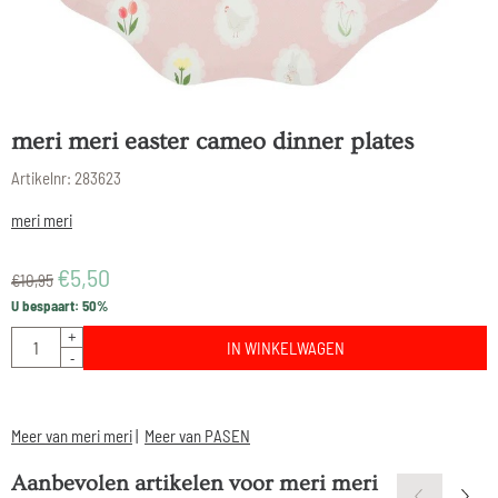
meri meri easter cameo dinner plates
Artikelnr:
283623
meri meri
€
5,50
€
10,95
U bespaart:
50
%
Aantal
+
IN WINKELWAGEN
-
Meer van meri meri
|
Meer van PASEN
Aanbevolen artikelen voor
meri meri