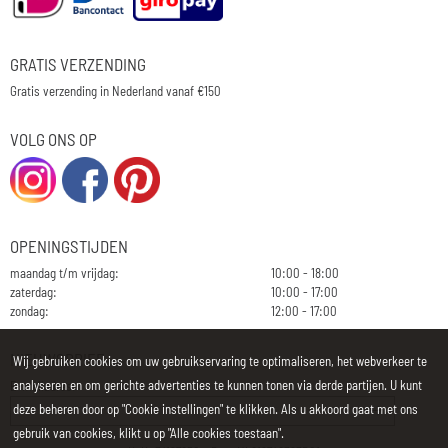
GRATIS VERZENDING
Gratis verzending in Nederland vanaf €150
VOLG ONS OP
OPENINGSTIJDEN
maandag t/m vrijdag:
10:00 - 18:00
zaterdag:
10:00 - 17:00
zondag:
12:00 - 17:00
NIEUWSBRIEF
Wij gebruiken cookies om uw gebruikservaring te optimaliseren, het webverkeer te
analyseren en om gerichte advertenties te kunnen tonen via derde partijen. U kunt
E-mailadres:
deze beheren door op "Cookie instellingen" te klikken. Als u akkoord gaat met ons
gebruik van cookies, klikt u op "Alle cookies toestaan".