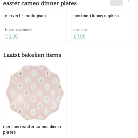
easter cameo dinner plates
eierverf - ecologisch
meri meri bunny napkins
Merk:
Merk:
kinderfeestwinkel
meri meri
Prijs: 5,95
Prijs: 7,95
€5,95
€7,95
Laatst bekeken items
meri meri easter cameo dinner
plates