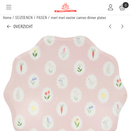
Cookievoorkeuren zijn beschikbaar. Kies instellingen of sta alle cookies toe.
0
Home
/
SEIZOENEN
/
PASEN
/
meri meri easter cameo dinner plates
OVERZICHT