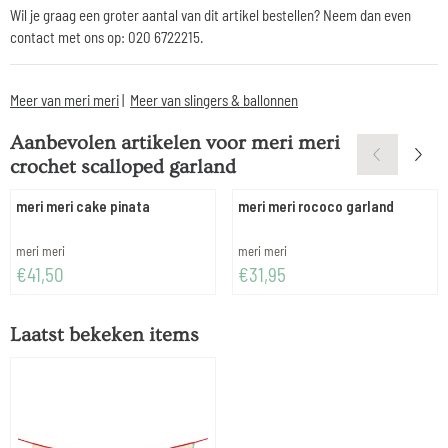
Wil je graag een groter aantal van dit artikel bestellen? Neem dan even
contact met ons op: 020 6722215.
Meer van meri meri
|
Meer van slingers & ballonnen
Aanbevolen artikelen voor
meri meri
crochet scalloped garland
meri meri cake pinata
meri meri rococo garland
Merk:
Merk:
meri meri
meri meri
Prijs: 41,50
Prijs: 31,95
€41,50
€31,95
Laatst bekeken items