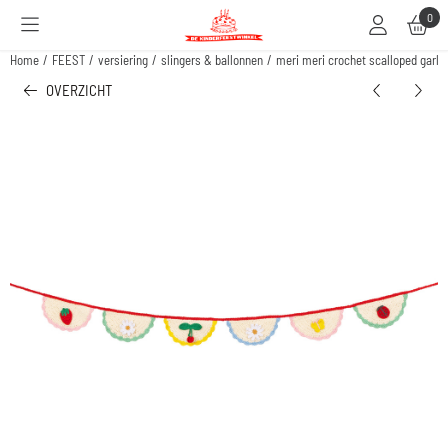
Cookievoorkeuren zijn beschikbaar. Kies instellingen of sta alle cookies toe.
0
Home
/
FEEST
/
versiering
/
slingers & ballonnen
/
meri meri crochet scalloped garla
OVERZICHT