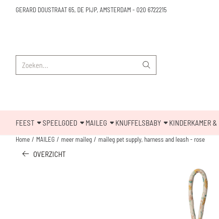
Cookievoorkeuren zijn beschikbaar. Kies instellingen of sta alle cookies toe.
GERARD DOUSTRAAT 65, DE PIJP, AMSTERDAM
-
020 6722215
Zoeken
FEEST
SPEELGOED
MAILEG
KNUFFELS
BABY
KINDERKAMER & 
Home
/
MAILEG
/
meer maileg
/
maileg pet supply, harness and leash - rose
OVERZICHT