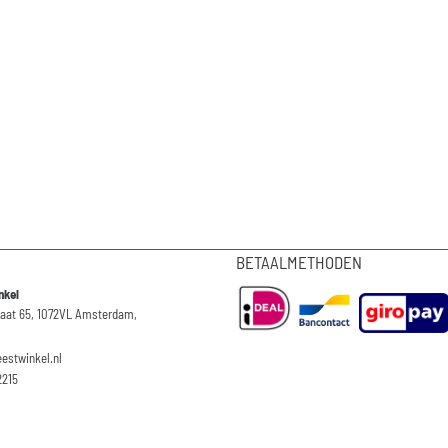
BETAALMETHODEN
nkel
raat 65, 1072VL Amsterdam,
eestwinkel.nl
2215