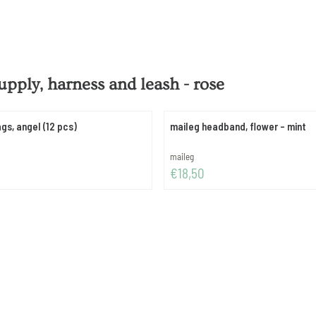
upply, harness and leash - rose
ags, angel (12 pcs)
maileg headband, flower - mint
Merk:
maileg
Prijs: 18,50
€18,50