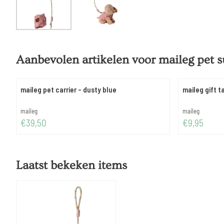
Aanbevolen artikelen voor
maileg pet s
maileg pet carrier - dusty blue
maileg gift t
Merk:
Merk:
maileg
maileg
Prijs: 39,50
Prijs: 9,95
€39,50
€9,95
Laatst bekeken items