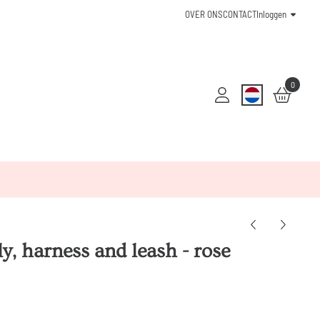
OVER ONS
CONTACT
Inloggen
0
y, harness and leash - rose