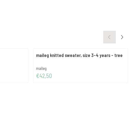
maileg knitted sweater, size 3-4 years - tree
m
Merk:
M
maileg
m
Prijs: 42,50
V
€42,50
€