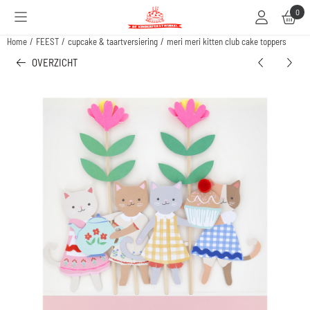
Cookievoorkeuren zijn beschikbaar. Kies instellingen of sta alle cookies toe.
0
Home
/
FEEST
/
cupcake & taartversiering
/
meri meri kitten club cake toppers
OVERZICHT