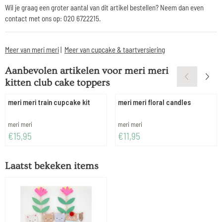
Wil je graag een groter aantal van dit artikel bestellen? Neem dan even
contact met ons op: 020 6722215.
Meer van meri meri
|
Meer van cupcake & taartversiering
Aanbevolen artikelen voor
meri meri
kitten club cake toppers
meri meri train cupcake kit
meri meri floral candles
Merk:
Merk:
meri meri
meri meri
Prijs: 15,95
Prijs: 11,95
€15,95
€11,95
Laatst bekeken items