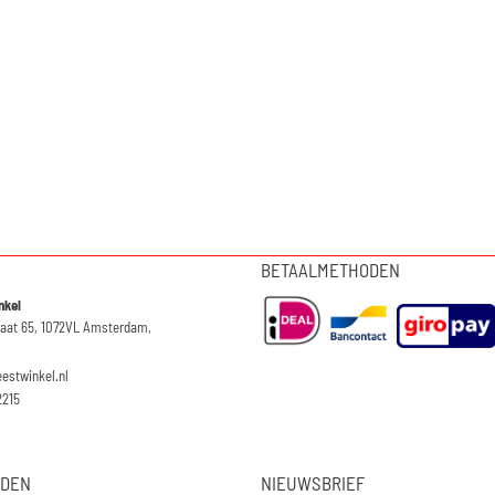
BETAALMETHODEN
nkel
raat 65, 1072VL Amsterdam,
eestwinkel.nl
2215
JDEN
NIEUWSBRIEF