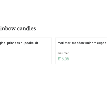
ainbow candles
gical princess cupcake kit
meri meri meadow unicorn cupcak
Merk:
meri meri
Prijs: 15,95
€15,95