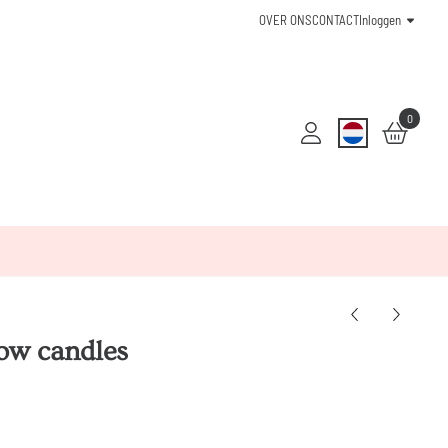
OVER ONS
CONTACT
Inloggen
0
ow candles