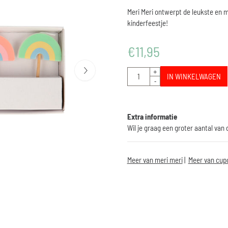
Meri Meri ontwerpt de leukste en m
kinderfeestje!
€
11,95
Aantal
+
IN WINKELWAGEN
-
Extra informatie
Wil je graag een groter aantal van
Meer van meri meri
|
Meer van cupc