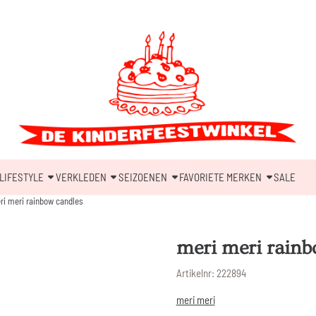
LIFESTYLE
VERKLEDEN
SEIZOENEN
FAVORIETE MERKEN
SALE
ri meri rainbow candles
meri meri rainb
Artikelnr:
222894
meri meri