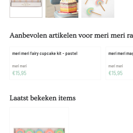
Aanbevolen artikelen voor
meri meri r
meri meri fairy cupcake kit - pastel
meri meri ma
Merk:
Merk:
meri meri
meri meri
Prijs: 15,95
Prijs: 15,95
€15,95
€15,95
Laatst bekeken items