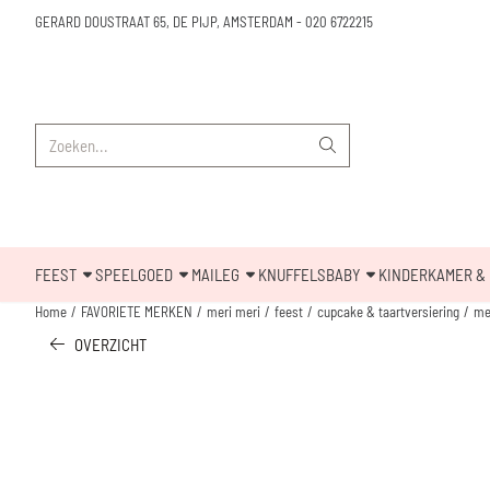
Cookievoorkeuren zijn beschikbaar. Kies instellingen of sta alle cookies toe.
GERARD DOUSTRAAT 65, DE PIJP, AMSTERDAM
-
020 6722215
Zoeken
FEEST
SPEELGOED
MAILEG
KNUFFELS
BABY
KINDERKAMER & 
Home
/
FAVORIETE MERKEN
/
meri meri
/
feest
/
cupcake & taartversiering
/
me
OVERZICHT