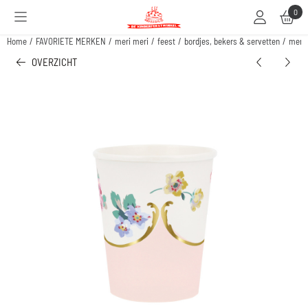
Cookievoorkeuren zijn beschikbaar. Kies instellingen of sta alle cookies toe.
0
Home
/
FAVORIETE MERKEN
/
meri meri
/
feest
/
bordjes, bekers & servetten
/
meri 
OVERZICHT