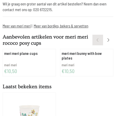
Wil je graag een groter aantal van dit artikel bestellen? Neem dan even
contact met ons op: 020 6722215.
Meer van meri meri
|
Meer van bordjes, bekers & servetten
Aanbevolen artikelen voor
meri meri
rococo posy cups
meri meri plane cups
meri meri bunny with bow
plates
Merk:
Merk:
meri meri
meri meri
Prijs: 10,50
Prijs: 10,50
€10,50
€10,50
Laatst bekeken items