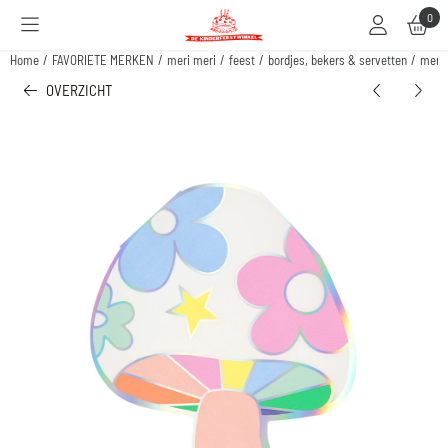
Cookievoorkeuren zijn beschikbaar. Kies instellingen of sta alle cookies toe.
0
Home
/
FAVORIETE MERKEN
/
meri meri
/
feest
/
bordjes, bekers & servetten
/
meri 
OVERZICHT