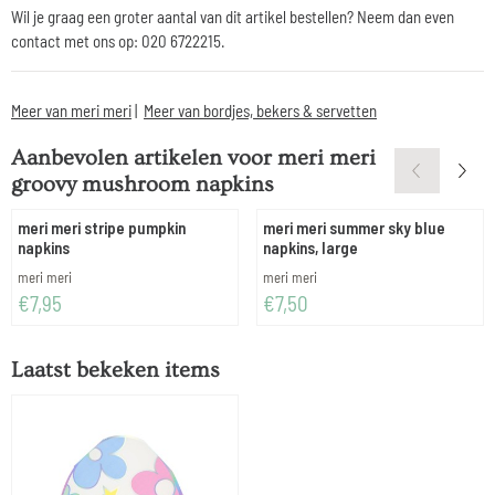
Wil je graag een groter aantal van dit artikel bestellen? Neem dan even
contact met ons op: 020 6722215.
Meer van meri meri
|
Meer van bordjes, bekers & servetten
Aanbevolen artikelen voor
meri meri
groovy mushroom napkins
meri meri stripe pumpkin
meri meri summer sky blue
napkins
napkins, large
Merk:
Merk:
meri meri
meri meri
Prijs: 7,95
Prijs: 7,50
€7,95
€7,50
Laatst bekeken items