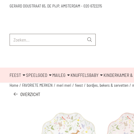
Cookievoorkeuren zijn beschikbaar. Kies instellingen of sta alle cookies toe.
GERARD DOUSTRAAT 65, DE PIJP, AMSTERDAM
-
020 6722215
Zoeken
FEEST
SPEELGOED
MAILEG
KNUFFELS
BABY
KINDERKAMER & 
Home
/
FAVORIETE MERKEN
/
meri meri
/
feest
/
bordjes, bekers & servetten
/
m
OVERZICHT