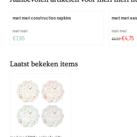
meri meri construction napkins
meri meri ea
Merk:
Merk:
meri meri
meri meri
Prijs: 7,95
Van 9,50 voor 
€7,95
€4,75
€9,50
Laatst bekeken items