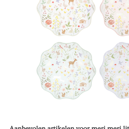
Aanbevolen artikelen voor
meri meri li