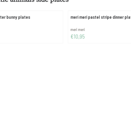
ster bunny plates
meri meri pastel stripe dinner pl
Merk:
meri meri
4,75
Prijs: 10,95
€10,95