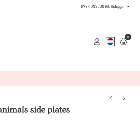
OVER ONS
CONTACT
Inloggen
0
 animals side plates