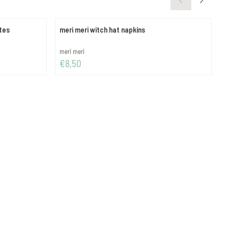
ates
meri meri witch hat napkins
m
Merk:
M
meri meri
m
Prijs: 8,50
P
€8,50