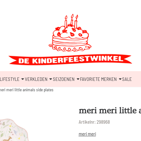
LIFESTYLE
VERKLEDEN
SEIZOENEN
FAVORIETE MERKEN
SALE
eri meri little animals side plates
meri meri little
Artikelnr:
298968
meri meri