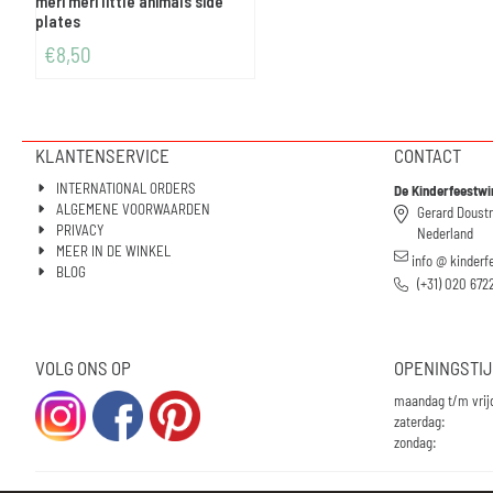
meri meri little animals side
plates
€
8,50
KLANTENSERVICE
CONTACT
INTERNATIONAL ORDERS
De Kinderfeestwi
ALGEMENE VOORWAARDEN
Gerard Doust
PRIVACY
Nederland
MEER IN DE WINKEL
info @ kinderf
BLOG
(+31) 020 672
VOLG ONS OP
OPENINGSTI
maandag t/m vrij
zaterdag:
zondag: