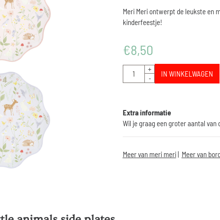
Meri Meri ontwerpt de leukste en m
kinderfeestje!
€
8,50
Aantal
+
IN WINKELWAGEN
-
Extra informatie
Wil je graag een groter aantal van
Meer van meri meri
|
Meer van bord
ttle animals side plates