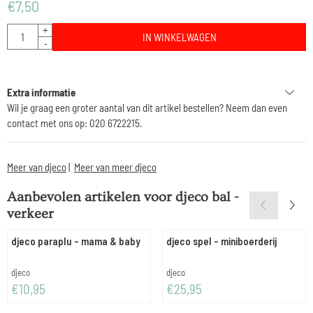
€
7,50
Aantal
+
IN WINKELWAGEN
-
Extra informatie
Wil je graag een groter aantal van dit artikel bestellen? Neem dan even
contact met ons op: 020 6722215.
Meer van djeco
|
Meer van meer djeco
Aanbevolen artikelen voor
djeco bal -
verkeer
djeco paraplu - mama & baby
djeco spel - miniboerderij
Merk:
Merk:
djeco
djeco
Prijs: 10,95
Prijs: 25,95
€10,95
€25,95