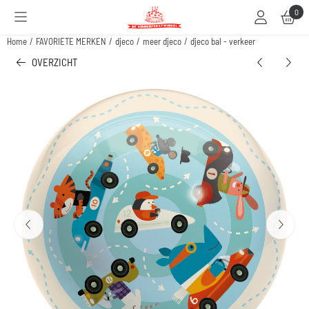
Cookievoorkeuren zijn beschikbaar. Kies instellingen of sta alle cookies toe.
0
Home
/
FAVORIETE MERKEN
/
djeco
/
meer djeco
/
djeco bal - verkeer
OVERZICHT