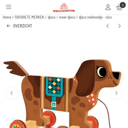
Cookievoorkeuren zijn beschikbaar. Kies instellingen of sta alle cookies toe.
0
Home
/
FAVORIETE MERKEN
/
djeco
/
meer djeco
/
djeco trekhondje - nico
OVERZICHT