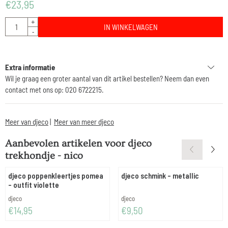
€
23,95
Aantal
+
IN WINKELWAGEN
-
Extra informatie
Wil je graag een groter aantal van dit artikel bestellen? Neem dan even
contact met ons op: 020 6722215.
Meer van djeco
|
Meer van meer djeco
Aanbevolen artikelen voor
djeco
trekhondje - nico
djeco poppenkleertjes pomea
djeco schmink - metallic
- outfit violette
Merk:
Merk:
djeco
djeco
Prijs: 14,95
Prijs: 9,50
€14,95
€9,50