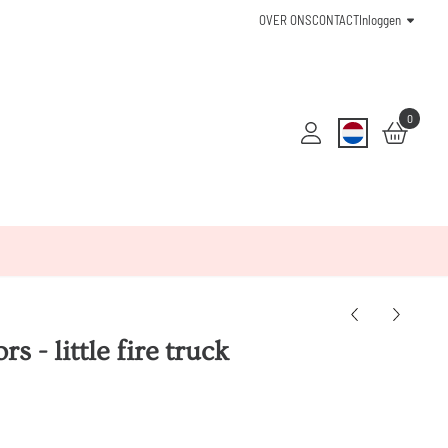
OVER ONS
CONTACT
Inloggen
0
s - little fire truck