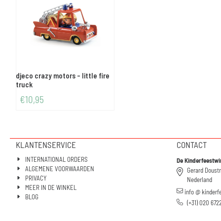
djeco crazy motors - little fire
truck
€
10,95
KLANTENSERVICE
CONTACT
INTERNATIONAL ORDERS
De Kinderfeestwi
ALGEMENE VOORWAARDEN
Gerard Doust
PRIVACY
Nederland
MEER IN DE WINKEL
info @ kinderf
BLOG
(+31) 020 672