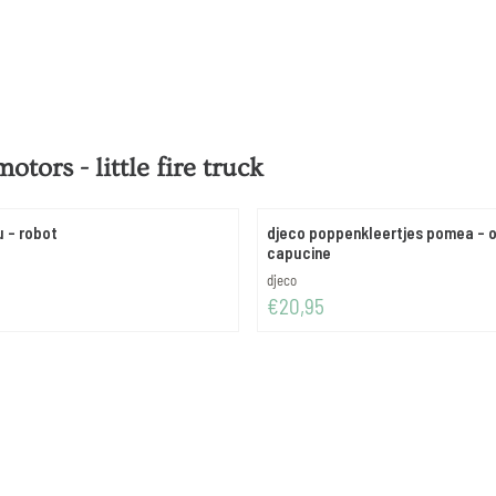
otors - little fire truck
u - robot
djeco poppenkleertjes pomea - o
capucine
Merk:
djeco
Prijs: 20,95
€20,95