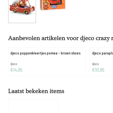
Aanbevolen artikelen voor
djeco crazy m
djeco poppenkleertjes pomea - brown shoes
djeco parapl
Merk:
Merk:
djeco
djeco
Prijs: 14,95
Prijs: 10,95
€14,95
€10,95
Laatst bekeken items