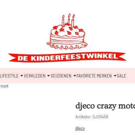
LIFESTYLE
VERKLEDEN
SEIZOENEN
FAVORIETE MERKEN
SALE
 truck
djeco crazy motor
Artikelnr:
DJ05459
djeco