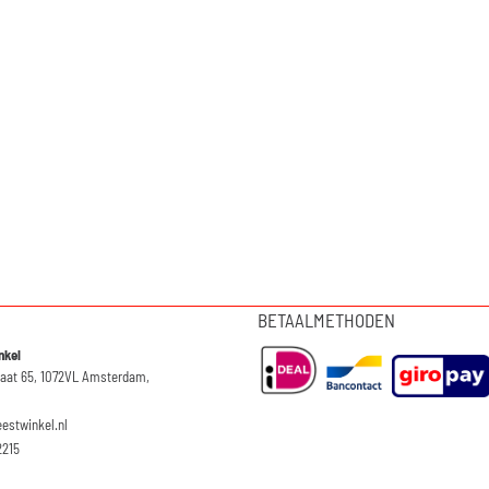
BETAALMETHODEN
nkel
raat 65, 1072VL Amsterdam,
eestwinkel.nl
2215