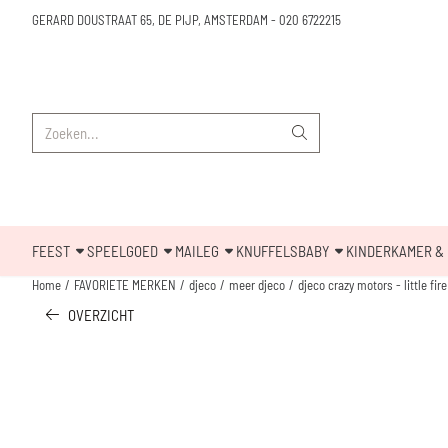
Cookievoorkeuren zijn beschikbaar. Kies instellingen of sta alle cookies toe.
GERARD DOUSTRAAT 65, DE PIJP, AMSTERDAM
-
020 6722215
Zoeken
FEEST
SPEELGOED
MAILEG
KNUFFELS
BABY
KINDERKAMER & 
Home
/
FAVORIETE MERKEN
/
djeco
/
meer djeco
/
djeco crazy motors - little fire
OVERZICHT