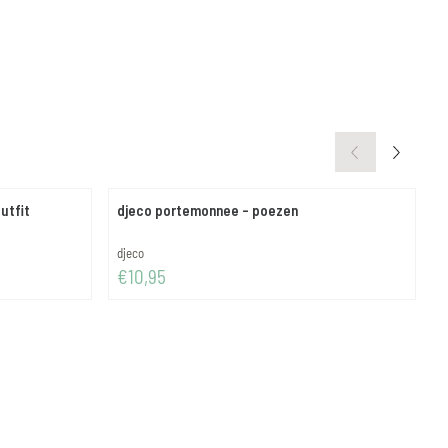
utfit
djeco portemonnee - poezen
d
Merk:
M
djeco
d
Prijs: 10,95
P
€10,95