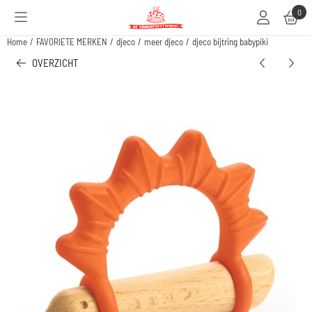
Cookievoorkeuren zijn beschikbaar. Kies instellingen of sta alle cookies toe.
0
Home
/
FAVORIETE MERKEN
/
djeco
/
meer djeco
/
djeco bijtring babypiki
OVERZICHT