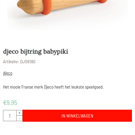
djeco bijtring babypiki
Artikelnr:
DJ06180
djeco
Het mooie Franse merk Djeco heeft het leukste speelgoed.
€
9,95
Aantal
+
IN WINKELWAGEN
-