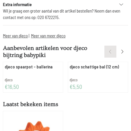
Extra informatie
Wil je graag een groter aantal van dit artikel bestellen? Neem dan even
contact met ons op: 020 6722215.
Meer van djeco
|
Meer van meer djeco
Aanbevolen artikelen voor
djeco
bijtring babypiki
djeco spaarpot - ballerina
djeco schattige bal (12 cm)
Merk:
Merk:
djeco
djeco
Prijs: 16,50
Prijs: 5,50
€16,50
€5,50
Laatst bekeken items