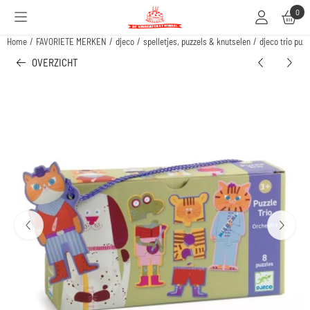
Cookievoorkeuren zijn beschikbaar. Kies instellingen of sta alle cookies toe.
0
Home
/
FAVORIETE MERKEN
/
djeco
/
spelletjes, puzzels & knutselen
/
djeco trio puzz
OVERZICHT