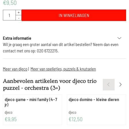
€
9,50
Aantal
+
IN WINKELWAGEN
-
Extra informatie
Wil je graag een groter aantal van dit artikel bestellen? Neem dan even
contact met ons op: 020 6722215.
Meer van djeco
|
Meer van spelletjes, puzzels & knutselen
Aanbevolen artikelen voor
djeco trio
puzzel - orchestra (3+)
djeco game - mini family (4-7
djeco domino - kleine dieren
jr)
Merk:
Merk:
djeco
djeco
Prijs: 9,95
Prijs: 12,50
€9,95
€12,50