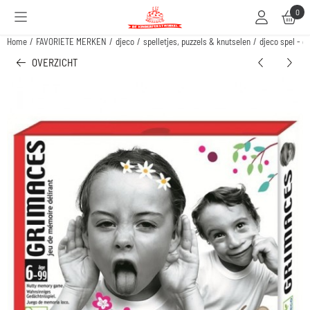
Cookievoorkeuren zijn beschikbaar. Kies instellingen of sta alle cookies toe.
0
Home
/
FAVORIETE MERKEN
/
djeco
/
spelletjes, puzzels & knutselen
/
djeco spel - g
OVERZICHT