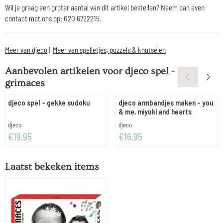
Wil je graag een groter aantal van dit artikel bestellen? Neem dan even
contact met ons op: 020 6722215.
Meer van djeco
|
Meer van spelletjes, puzzels & knutselen
Aanbevolen artikelen voor
djeco spel -
grimaces
djeco spel - gekke sudoku
djeco armbandjes maken - you
& me, miyuki and hearts
Merk:
Merk:
djeco
djeco
Prijs: 19,95
Prijs: 16,95
€19,95
€16,95
Laatst bekeken items