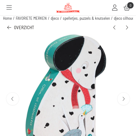
Cookievoorkeuren zijn beschikbaar. Kies instellingen of sta alle cookies toe.
0
Home
/
FAVORIETE MERKEN
/
djeco
/
spelletjes, puzzels & knutselen
/
djeco silhouett
OVERZICHT