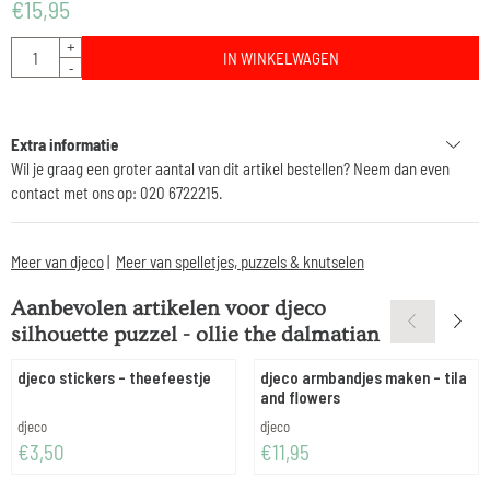
€
15,95
Aantal
+
IN WINKELWAGEN
-
Extra informatie
Wil je graag een groter aantal van dit artikel bestellen? Neem dan even
contact met ons op: 020 6722215.
Meer van djeco
|
Meer van spelletjes, puzzels & knutselen
Aanbevolen artikelen voor
djeco
silhouette puzzel - ollie the dalmatian
djeco stickers - theefeestje
djeco armbandjes maken - tila
and flowers
Merk:
Merk:
djeco
djeco
Prijs: 3,50
Prijs: 11,95
€3,50
€11,95