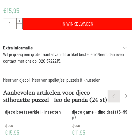
€
15,95
Aantal
+
IN WINKELWAGEN
-
Extra informatie
Wil je graag een groter aantal van dit artikel bestellen? Neem dan even
contact met ons op: 020 6722215.
Meer van djeco
|
Meer van spelletjes, puzzels & knutselen
Aanbevolen artikelen voor
djeco
silhouette puzzel - leo de panda (24 st)
djeco boetseerklei - insecten
djeco game - dino draft (6-99
jr)
Merk:
Merk:
djeco
djeco
Prijs: 15,95
Prijs: 11,95
€15,95
€11,95