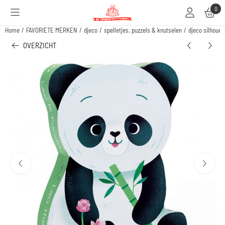
Cookievoorkeuren zijn beschikbaar. Kies instellingen of sta alle cookies toe.
0
Home
/
FAVORIETE MERKEN
/
djeco
/
spelletjes, puzzels & knutselen
/
djeco silhouett
OVERZICHT