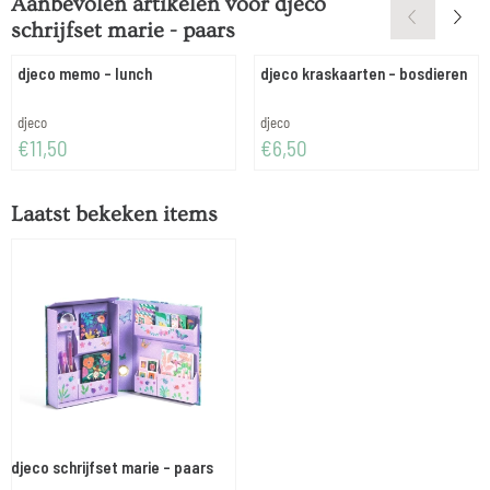
Aanbevolen artikelen voor
djeco
schrijfset marie - paars
djeco memo - lunch
djeco kraskaarten - bosdieren
Merk:
Merk:
djeco
djeco
Prijs: 11,50
Prijs: 6,50
€11,50
€6,50
Laatst bekeken items
djeco schrijfset marie - paars