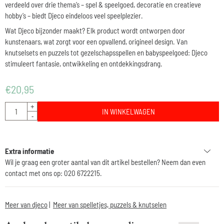
verdeeld over drie thema’s – spel & speelgoed, decoratie en creatieve
hobby’s – biedt Djeco eindeloos veel speelplezier.
Wat Djeco bijzonder maakt? Elk product wordt ontworpen door
kunstenaars, wat zorgt voor een opvallend, origineel design. Van
knutselsets en puzzels tot gezelschapsspellen en babyspeelgoed: Djeco
stimuleert fantasie, ontwikkeling en ontdekkingsdrang.
€
20,95
Aantal
+
IN WINKELWAGEN
-
Extra informatie
Wil je graag een groter aantal van dit artikel bestellen? Neem dan even
contact met ons op: 020 6722215.
Meer van djeco
|
Meer van spelletjes, puzzels & knutselen