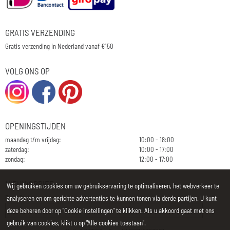
GRATIS VERZENDING
Gratis verzending in Nederland vanaf €150
VOLG ONS OP
OPENINGSTIJDEN
maandag t/m vrijdag:
10:00 - 18:00
zaterdag:
10:00 - 17:00
zondag:
12:00 - 17:00
NIEUWSBRIEF
Wij gebruiken cookies om uw gebruikservaring te optimaliseren, het webverkeer te
E-mailadres:
analyseren en om gerichte advertenties te kunnen tonen via derde partijen. U kunt
deze beheren door op "Cookie instellingen" te klikken. Als u akkoord gaat met ons
gebruik van cookies, klikt u op "Alle cookies toestaan".