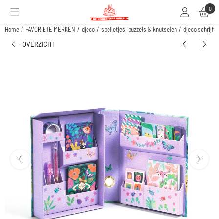
Cookievoorkeuren zijn beschikbaar. Kies instellingen of sta alle cookies toe.
0
Home
/
FAVORIETE MERKEN
/
djeco
/
spelletjes, puzzels & knutselen
/
djeco schrijfs
OVERZICHT