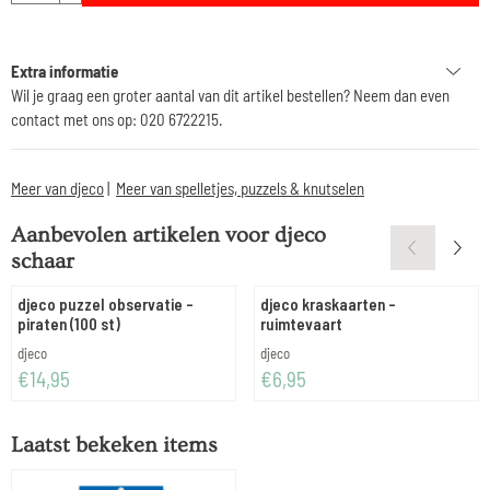
Extra informatie
Wil je graag een groter aantal van dit artikel bestellen? Neem dan even
contact met ons op: 020 6722215.
Meer van djeco
|
Meer van spelletjes, puzzels & knutselen
Aanbevolen artikelen voor
djeco
schaar
djeco puzzel observatie -
djeco kraskaarten -
piraten (100 st)
ruimtevaart
Merk:
Merk:
djeco
djeco
Prijs: 14,95
Prijs: 6,95
€14,95
€6,95
Laatst bekeken items