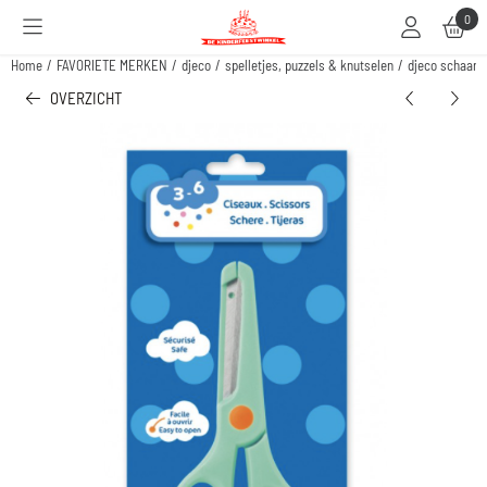
Cookievoorkeuren zijn beschikbaar. Kies instellingen of sta alle cookies toe.
0
Home
/
FAVORIETE MERKEN
/
djeco
/
spelletjes, puzzels & knutselen
/
djeco schaar
OVERZICHT