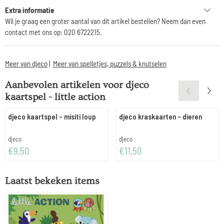
Extra informatie
Wil je graag een groter aantal van dit artikel bestellen? Neem dan even
contact met ons op: 020 6722215.
Meer van djeco
|
Meer van spelletjes, puzzels & knutselen
Aanbevolen artikelen voor
djeco
kaartspel - little action
djeco kaartspel - misiti loup
djeco kraskaarten - dieren
Merk:
Merk:
djeco
djeco
Prijs: 9,50
Prijs: 11,50
€9,50
€11,50
Laatst bekeken items