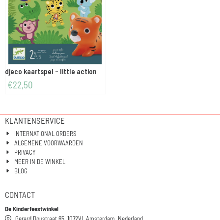
djeco kaartspel - little action
€
22,50
KLANTENSERVICE
INTERNATIONAL ORDERS
ALGEMENE VOORWAARDEN
PRIVACY
MEER IN DE WINKEL
BLOG
CONTACT
De Kinderfeestwinkel
Gerard Doustraat 65, 1072VL Amsterdam, Nederland