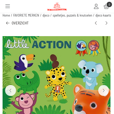
Cookievoorkeuren zijn beschikbaar. Kies instellingen of sta alle cookies toe.
0
Home
/
FAVORIETE MERKEN
/
djeco
/
spelletjes, puzzels & knutselen
/
djeco kaartspel
OVERZICHT