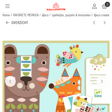
Cookievoorkeuren zijn beschikbaar. Kies instellingen of sta alle cookies toe.
0
Home
/
FAVORIETE MERKEN
/
djeco
/
spelletjes, puzzels & knutselen
/
djeco create w
OVERZICHT