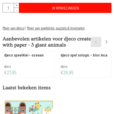
Aantal
+
IN WINKELWAGEN
-
Meer van djeco
|
Meer van spelletjes, puzzels & knutselen
Aanbevolen artikelen voor
djeco create
with paper - 3 giant animals
djeco speelklei - oceaan
djeco spel sologic - bloc inca
Merk:
Merk:
djeco
djeco
Prijs: 27,95
Prijs: 26,95
€27,95
€26,95
Laatst bekeken items