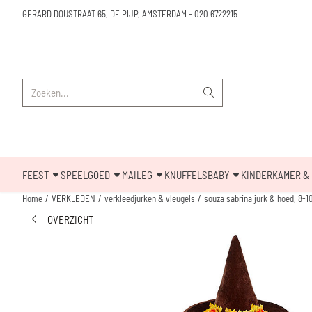
Cookievoorkeuren zijn beschikbaar. Kies instellingen of sta alle cookies toe.
GERARD DOUSTRAAT 65, DE PIJP, AMSTERDAM
-
020 6722215
Zoeken
FEEST
SPEELGOED
MAILEG
KNUFFELS
BABY
KINDERKAMER & 
Home
/
VERKLEDEN
/
verkleedjurken & vleugels
/
souza sabrina jurk & hoed, 8-1
OVERZICHT