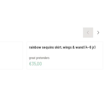
rainbow sequins skirt, wings & wand (4-6 jr)
g
Merk:
M
great pretenders
g
Prijs: 35,00
P
€35,00