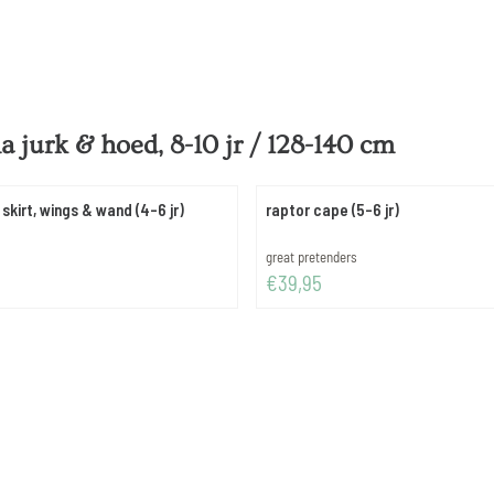
a jurk & hoed, 8-10 jr / 128-140 cm
skirt, wings & wand (4-6 jr)
raptor cape (5-6 jr)
Merk:
great pretenders
Prijs: 39,95
€39,95