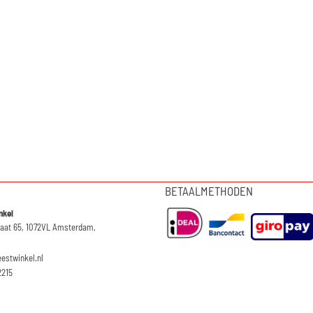
BETAALMETHODEN
nkel
raat 65, 1072VL Amsterdam,
eestwinkel.nl
2215