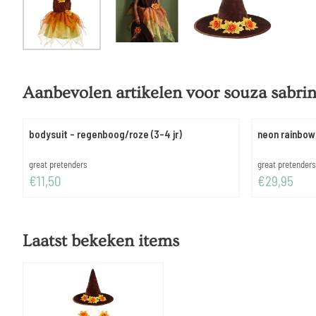
Aanbevolen artikelen voor
souza sabrin
bodysuit - regenboog/roze (3-4 jr)
neon rainbow 
Merk:
Merk:
great pretenders
great pretenders
Prijs: 11,50
Prijs: 29,95
€11,50
€29,95
Laatst bekeken items