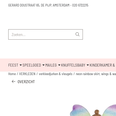
Cookievoorkeuren zijn beschikbaar. Kies instellingen of sta alle cookies toe.
GERARD DOUSTRAAT 65, DE PIJP, AMSTERDAM
-
020 6722215
Zoeken
FEEST
SPEELGOED
MAILEG
KNUFFELS
BABY
KINDERKAMER & 
Home
/
VERKLEDEN
/
verkleedjurken & vleugels
/
neon rainbow skirt, wings & wan
OVERZICHT