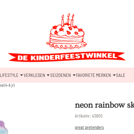
LIFESTYLE
VERKLEDEN
SEIZOENEN
FAVORIETE MERKEN
SALE
d (4-6 jr)
neon rainbow sk
Artikelnr:
43805
great pretenders