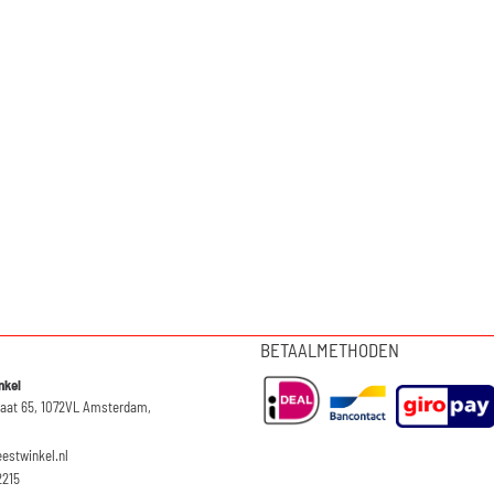
BETAALMETHODEN
nkel
raat 65, 1072VL Amsterdam,
eestwinkel.nl
2215