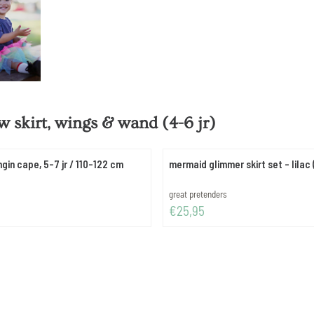
 skirt, wings & wand (4-6 jr)
ngin cape, 5-7 jr / 110-122 cm
mermaid glimmer skirt set - lilac (
Merk:
great pretenders
Prijs: 25,95
€25,95