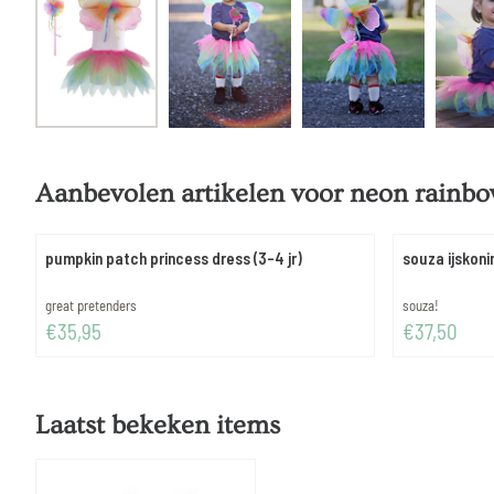
Aanbevolen artikelen voor
neon rainbow
pumpkin patch princess dress (3-4 jr)
souza ijskoni
Merk:
Merk:
great pretenders
souza!
Prijs: 35,95
Prijs: 37,50
€35,95
€37,50
Laatst bekeken items