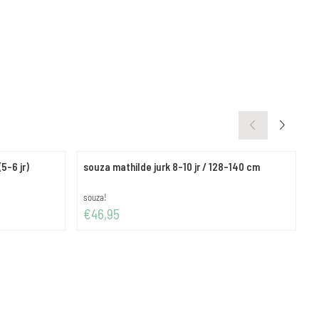
5-6 jr)
souza mathilde jurk 8-10 jr / 128-140 cm
s
Merk:
M
souza!
g
Prijs: 46,95
P
€46,95