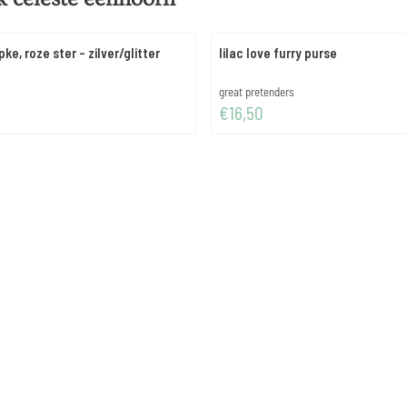
ke, roze ster - zilver/glitter
lilac love furry purse
Merk:
great pretenders
Prijs: 16,50
€16,50