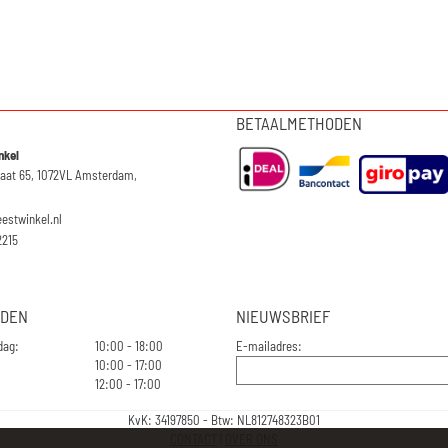
BETAALMETHODEN
nkel
raat 65, 1072VL Amsterdam,
eestwinkel.nl
2215
JDEN
NIEUWSBRIEF
dag:
10:00 - 18:00
E-mailadres:
10:00 - 17:00
12:00 - 17:00
KvK: 34197850 - Btw: NL812748323B01
CONTACT
|
OVER ONS