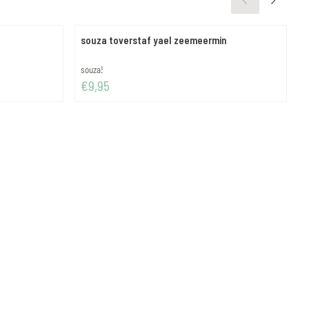
souza toverstaf yael zeemeermin
d
Merk:
M
souza!
d
Prijs: 9,95
P
€9,95