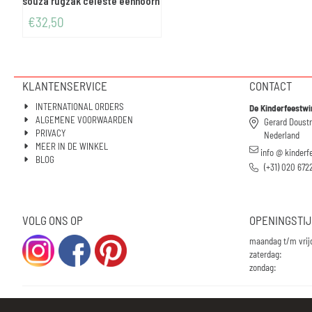
souza rugzak celeste eenhoorn
€
32,50
KLANTENSERVICE
CONTACT
INTERNATIONAL ORDERS
De Kinderfeestwi
ALGEMENE VOORWAARDEN
Gerard Doust
PRIVACY
Nederland
MEER IN DE WINKEL
info @ kinderf
BLOG
(+31) 020 672
VOLG ONS OP
OPENINGSTI
maandag t/m vrij
zaterdag:
zondag: