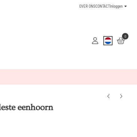
OVER ONS
CONTACT
Inloggen
0
leste eenhoorn