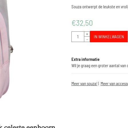
Souza ontwerpt de leukste en vroli
€
32,50
Aantal
+
IN WINKELWAGEN
-
Extra informatie
Wil je graag een groter aantal van
Meer van souza!
|
Meer van access
k celeste eenhoorn