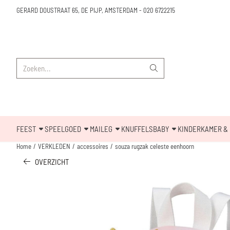
Cookievoorkeuren zijn beschikbaar. Kies instellingen of sta alle cookies toe.
GERARD DOUSTRAAT 65, DE PIJP, AMSTERDAM
-
020 6722215
Zoeken
FEEST
SPEELGOED
MAILEG
KNUFFELS
BABY
KINDERKAMER & 
Home
/
VERKLEDEN
/
accessoires
/
souza rugzak celeste eenhoorn
OVERZICHT