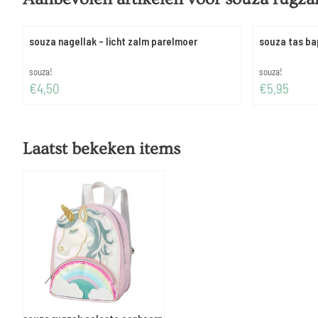
souza nagellak - licht zalm parelmoer
souza tas bap
Merk:
Merk:
souza!
souza!
Prijs: 4,50
Prijs: 5,95
€4,50
€5,95
Laatst bekeken items