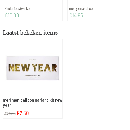
Merk:
Merk:
kinderfeestwinkel
merryxmasshop
Prijs: 10,00
Prijs: 14,95
€10,00
€14,95
Laatst bekeken items
meri meri balloon garland kit new
year
€
2,50
€
24,95