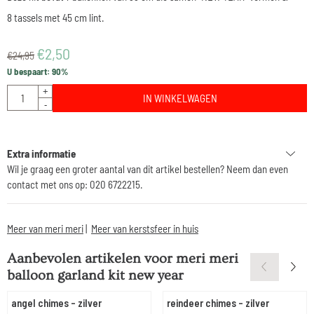
8 tassels met 45 cm lint.
€
2,50
€
24,95
U bespaart:
90
%
Aantal
+
IN WINKELWAGEN
-
Extra informatie
Wil je graag een groter aantal van dit artikel bestellen? Neem dan even
contact met ons op: 020 6722215.
Meer van meri meri
|
Meer van kerstsfeer in huis
Aanbevolen artikelen voor
meri meri
balloon garland kit new year
angel chimes - zilver
reindeer chimes - zilver