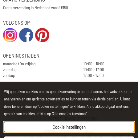
Gratis verzending in Nederland vanaf €150
VOLG ONS OP
OPENINGSTIJDEN
maandag t/m vrijdag:
10:00 - 18:00
zaterdag:
10:00 - 17:00
zondag:
12:00 - 17:00
NIEUWSBRIEF
Wij gebruiken cookies om uw gebruikservaring te optimaliseren, het webverkeer te
E-mailadres:
analyseren en om gerichte advertenties te kunnen tonen via derde partijen. U kunt
deze beheren door op "Cookie instellingen" te klikken. Als u akkoord gaat met ons
gebruik van cookies, klikt u op "Alle cookies toestaan".
KvK: 34197850 - Btw: NL812748323B01
CONTACT
|
OVER ONS
Cookie instellingen
Algemene voorwaarden
|
Privacy
©
2026
De Kinderfeestwinkel - alle prijzen op deze website zijn inclusief 21% BTW