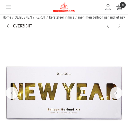
Cookievoorkeuren zijn beschikbaar. Kies instellingen of sta alle cookies toe.
0
Home
/
SEIZOENEN
/
KERST
/
kerstsfeer in huis
/
meri meri balloon garland kit new 
OVERZICHT