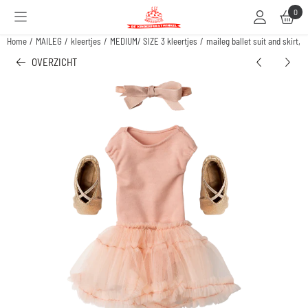
Cookievoorkeuren zijn beschikbaar. Kies instellingen of sta alle cookies toe.
0
Home
/
MAILEG
/
kleertjes
/
MEDIUM/ SIZE 3 kleertjes
/
maileg ballet suit and skirt, s
OVERZICHT