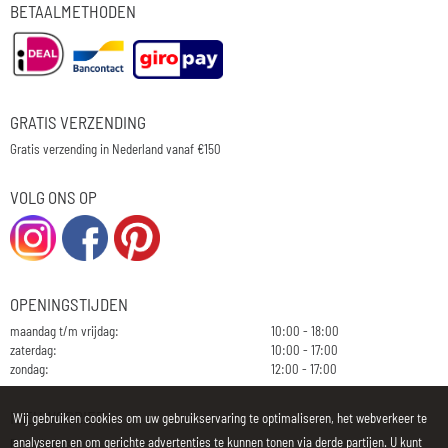
BETAALMETHODEN
GRATIS VERZENDING
Gratis verzending in Nederland vanaf €150
VOLG ONS OP
OPENINGSTIJDEN
maandag t/m vrijdag:
10:00 - 18:00
zaterdag:
10:00 - 17:00
zondag:
12:00 - 17:00
NIEUWSBRIEF
Wij gebruiken cookies om uw gebruikservaring te optimaliseren, het webverkeer te
analyseren en om gerichte advertenties te kunnen tonen via derde partijen. U kunt
E-mailadres: