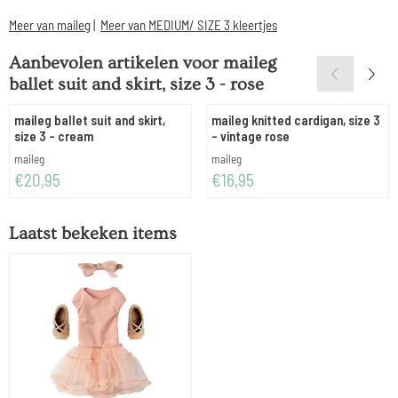
Meer van maileg
|
Meer van MEDIUM/ SIZE 3 kleertjes
Aanbevolen artikelen voor
maileg
ballet suit and skirt, size 3 - rose
maileg ballet suit and skirt,
maileg knitted cardigan, size 3
size 3 - cream
- vintage rose
Merk:
Merk:
maileg
maileg
Prijs: 20,95
Prijs: 16,95
€20,95
€16,95
Laatst bekeken items