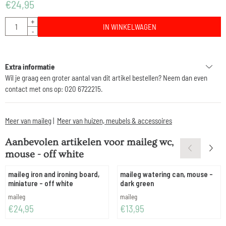
€
24,95
Aantal
+
IN WINKELWAGEN
-
Extra informatie
Wil je graag een groter aantal van dit artikel bestellen? Neem dan even
contact met ons op: 020 6722215.
Meer van maileg
|
Meer van huizen, meubels & accessoires
Aanbevolen artikelen voor
maileg wc,
mouse - off white
maileg iron and ironing board,
maileg watering can, mouse -
miniature - off white
dark green
Merk:
Merk:
maileg
maileg
Prijs: 24,95
Prijs: 13,95
€24,95
€13,95