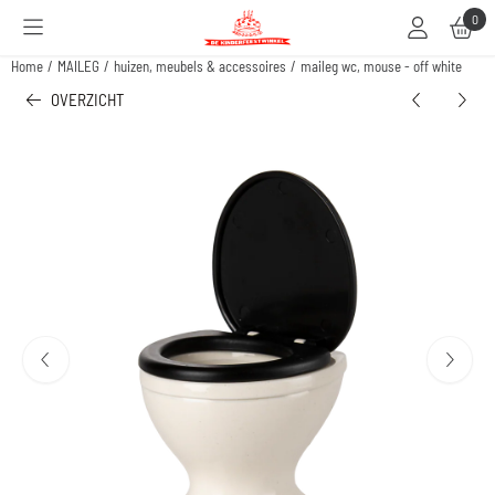
Cookievoorkeuren zijn beschikbaar. Kies instellingen of sta alle cookies toe.
0
Home
/
MAILEG
/
huizen, meubels & accessoires
/
maileg wc, mouse - off white
OVERZICHT