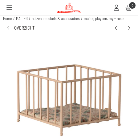
Cookievoorkeuren zijn beschikbaar. Kies instellingen of sta alle cookies toe.
0
Home
/
MAILEG
/
huizen, meubels & accessoires
/
maileg playpen, my - rose
OVERZICHT