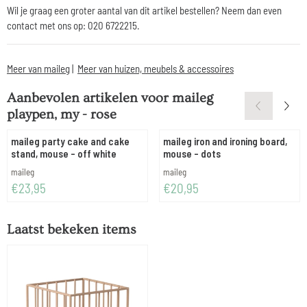
Wil je graag een groter aantal van dit artikel bestellen? Neem dan even
contact met ons op: 020 6722215.
Meer van maileg
|
Meer van huizen, meubels & accessoires
Aanbevolen artikelen voor
maileg
playpen, my - rose
maileg party cake and cake
maileg iron and ironing board,
stand, mouse - off white
mouse - dots
Merk:
Merk:
maileg
maileg
Prijs: 23,95
Prijs: 20,95
€23,95
€20,95
Laatst bekeken items