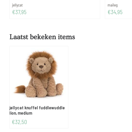
Merk:
Merk:
jellycat
maileg
Prijs: 37,95
Prijs: 34,95
€37,95
€34,95
Laatst bekeken items
jellycat knuffel fuddlewuddle
lion, medium
€
32,50