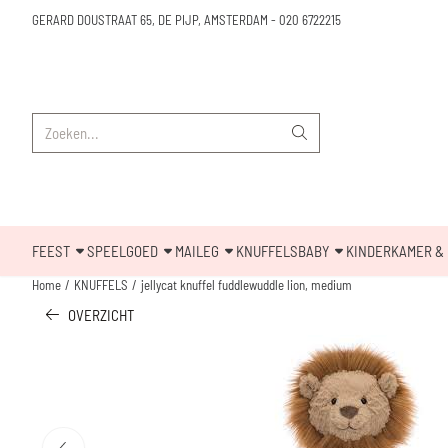
Cookievoorkeuren zijn beschikbaar. Kies instellingen of sta alle cookies toe.
GERARD DOUSTRAAT 65, DE PIJP, AMSTERDAM
-
020 6722215
Zoeken
FEEST
SPEELGOED
MAILEG
KNUFFELS
BABY
KINDERKAMER & 
Home
/
KNUFFELS
/
jellycat knuffel fuddlewuddle lion, medium
OVERZICHT