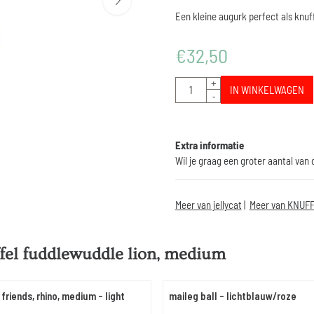
Een kleine augurk perfect als knu
€
32,50
Aantal
+
IN WINKELWAGEN
-
Extra informatie
Wil je graag een groter aantal van
Meer van jellycat
|
Meer van KNUF
ffel fuddlewuddle lion, medium
 friends, rhino, medium - light
maileg ball - lichtblauw/roze