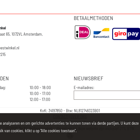
BETAALMETHODEN
nkel
raat 65, 1072VL Amsterdam,
eestwinkel.nl
2215
JDEN
NIEUWSBRIEF
dag:
10:00 - 18:00
E-mailadres:
10:00 - 17:00
12:00 - 17:00
KvK: 34197850 - Btw: NL812748323B01
CONTACT
|
OVER ONS
Algemene voorwaarden
|
Privacy
e analyseren en om gerichte advertenties te kunnen tonen via derde partijen. U kunt deze
©
2026
De Kinderfeestwinkel - alle prijzen op deze website zijn inclusief 21% BTW
k van cookies, klikt u op "Alle cookies toestaan".