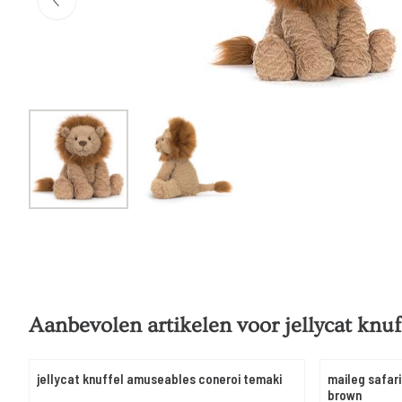
Aanbevolen artikelen voor
jellycat knu
jellycat knuffel amuseables coneroi temaki
maileg safari
brown