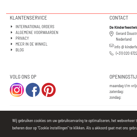
KLANTENSERVICE
CONTACT
INTERNATIONAL ORDERS
De Kinderfeestwi
ALGEMENE VOORWAARDEN
Gerard Doust
PRIVACY
Nederland
MEER IN DE WINKEL
info @ kinderf
BLOG
(+31) 020 672
VOLG ONS OP
OPENINGSTI
maandag t/m vrij
zaterdag:
zondag:
Wij gebruiken cookies om uw gebruikservaring te optimaliseren, het webverkeer t
beheren door op "Cookie instellingen" te klikken. Als u akkoord gaat met ons gebrui