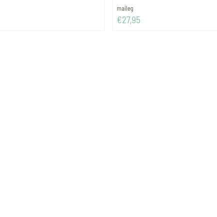
Merk:
maileg
Prijs: 27,95
€27,95