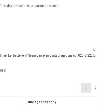
ffel buddy om overal mee naartoe te nemen!
 dit artikel bestellen? Neem dan even contact met ons op: 020 6722215.
FELS
maileg teddy baby
m