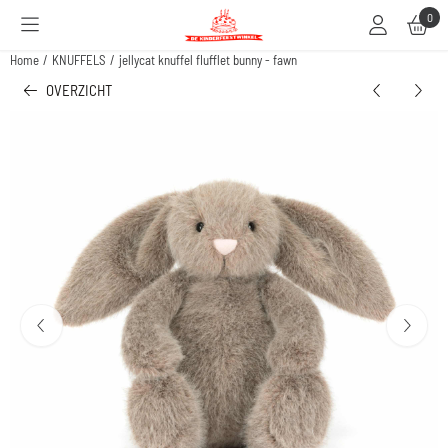
Cookievoorkeuren zijn beschikbaar. Kies instellingen of sta alle cookies toe.
0
Home
/
KNUFFELS
/
jellycat knuffel flufflet bunny - fawn
OVERZICHT