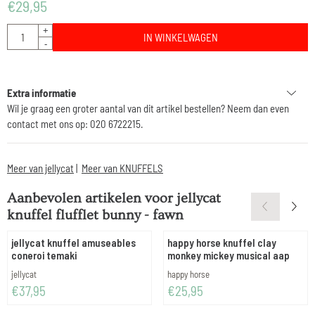
€
29,95
Aantal
+
IN WINKELWAGEN
-
Extra informatie
Wil je graag een groter aantal van dit artikel bestellen? Neem dan even
contact met ons op: 020 6722215.
Meer van jellycat
|
Meer van KNUFFELS
Aanbevolen artikelen voor
jellycat
knuffel flufflet bunny - fawn
jellycat knuffel amuseables
happy horse knuffel clay
coneroi temaki
monkey mickey musical aap
Merk:
Merk:
jellycat
happy horse
Prijs: 37,95
Prijs: 25,95
€37,95
€25,95