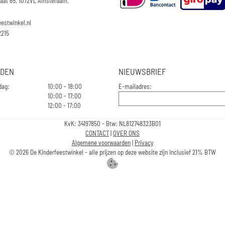
raat 65, 1072VL Amsterdam,
eestwinkel.nl
2215
JDEN
NIEUWSBRIEF
dag:
10:00 - 18:00
E-mailadres:
10:00 - 17:00
12:00 - 17:00
KvK: 34197850 - Btw: NL812748323B01
CONTACT
|
OVER ONS
Algemene voorwaarden
|
Privacy
©
2026
De Kinderfeestwinkel - alle prijzen op deze website zijn inclusief 21% BTW