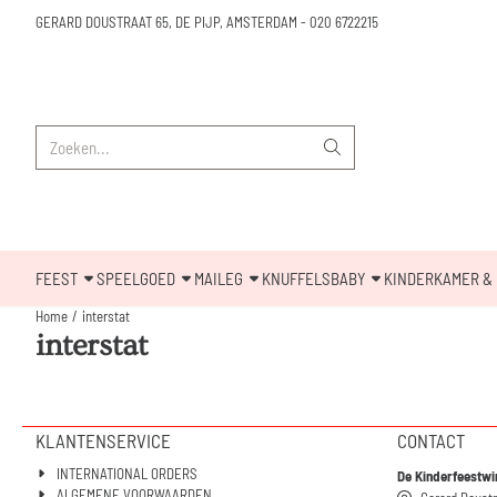
Cookievoorkeuren zijn beschikbaar. Kies instellingen of sta alle cookies toe.
GERARD DOUSTRAAT 65, DE PIJP, AMSTERDAM
-
020 6722215
Zoeken
FEEST
SPEELGOED
MAILEG
KNUFFELS
BABY
KINDERKAMER & 
Home
/
interstat
interstat
KLANTENSERVICE
CONTACT
INTERNATIONAL ORDERS
De Kinderfeestwi
ALGEMENE VOORWAARDEN