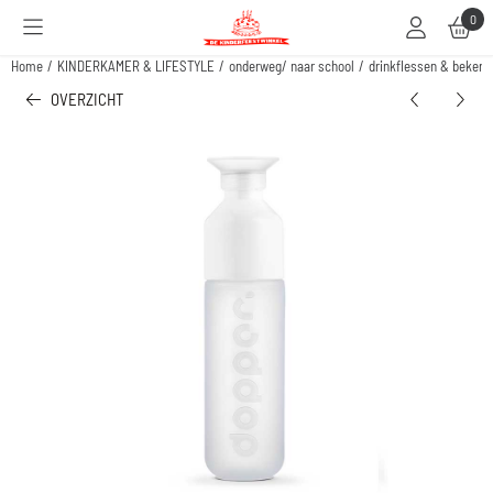
Cookievoorkeuren zijn beschikbaar. Kies instellingen of sta alle cookies toe.
0
Home
/
KINDERKAMER & LIFESTYLE
/
onderweg/ naar school
/
drinkflessen & bekers
OVERZICHT