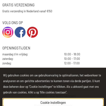
GRATIS VERZENDING
Gratis verzending in Nederland vanaf €150
VOLG ONS OP
OPENINGSTIJDEN
maandag t/m vrijdag:
10:00 - 18:00
zaterdag:
10:00 - 17:00
zondag:
12:00 - 17:00
NIEUWSBRIEF
Wij gebruiken cookies om uw gebruikservaring te optimaliseren, het webverkeer te
E-mailadres:
analyseren en om gerichte advertenties te kunnen tonen via derde partijen. U kunt
deze beheren door op "Cookie instellingen" te klikken. Als u akkoord gaat met ons
gebruik van cookies, klikt u op "Alle cookies toestaan".
KvK: 34197850 - Btw: NL812748323B01
CONTACT
|
OVER ONS
Cookie instellingen
Algemene voorwaarden
|
Privacy