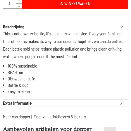
Aantal
+
IN WINKELWAGEN
-
Beschrijving
This is not a water bottle, it's a planetsaving device. Every year 8 million
tons of plactic makes its way to our oceans. Together, we can do better.
Each bottle sold helps reduce plastic pollution and brings clean drinking
water where people need it the most. 450ml
100% sustainable
BPA-free
Dishwasher safe
Bottle & cup
Easy to clean
Extra informatie
Meer van dopper
|
Meer van drinkflessen & bekers
Aanbevolen artikelen voor
dopper