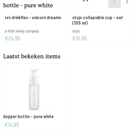
bottle - pure white
rvs drinkfles - unicorn dreams
stojo collapsible cup - oat
(355 ml)
Merk:
Merk:
a little lovely company
stojo
Prijs: 24,95
Prijs: 16,95
€24,95
€16,95
Laatst bekeken items
dopper bottle - pure white
€
14,95