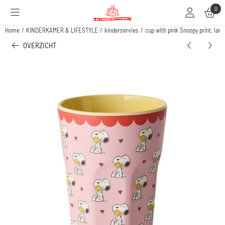
Cookievoorkeuren zijn beschikbaar. Kies instellingen of sta alle cookies toe.
0
Home
/
KINDERKAMER & LIFESTYLE
/
kinderservies
/
cup with pink Snoopy print, lar
OVERZICHT