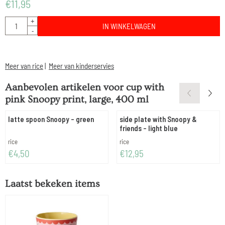
€
11,95
Aantal
+
IN WINKELWAGEN
-
Meer van rice
|
Meer van kinderservies
Aanbevolen artikelen voor
cup with
pink Snoopy print, large, 400 ml
latte spoon Snoopy - green
side plate with Snoopy &
friends - light blue
Merk:
Merk:
rice
rice
Prijs: 4,50
Prijs: 12,95
€4,50
€12,95
Laatst bekeken items