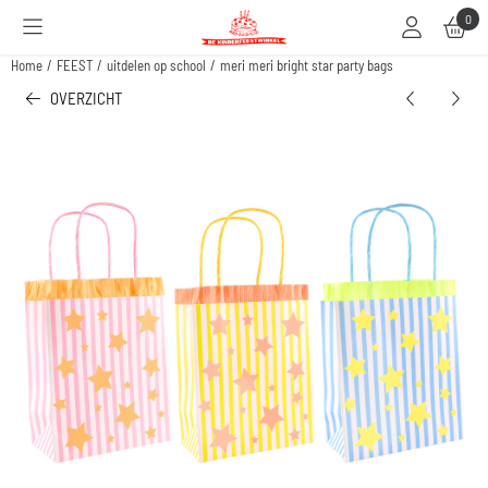
Cookievoorkeuren zijn beschikbaar. Kies instellingen of sta alle cookies toe.
0
Home
/
FEEST
/
uitdelen op school
/
meri meri bright star party bags
OVERZICHT