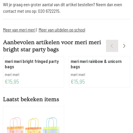
Wil je graag een groter aantal van dit artikel bestellen? Neem dan even
contact met ons op: 020 6722215.
Meer van meri meri
|
Meer van uitdelen op school
Aanbevolen artikelen voor
meri meri
bright star party bags
meri meri bright fringed party
meri meri rainbow & unicorn
bags
bags
Merk:
Merk:
meri meri
meri meri
Prijs: 15,95
Prijs: 15,95
€15,95
€15,95
Laatst bekeken items