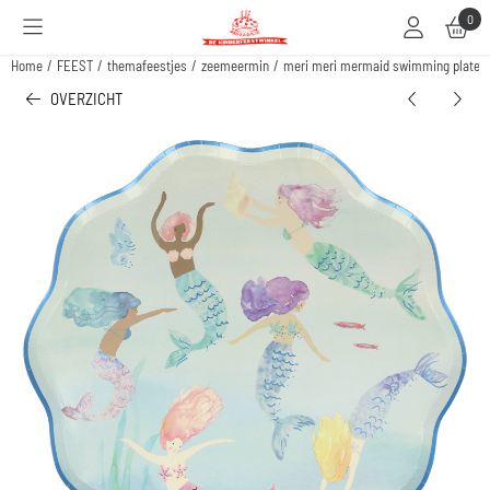
Cookievoorkeuren zijn beschikbaar. Kies instellingen of sta alle cookies toe.
0
Home
/
FEEST
/
themafeestjes
/
zeemeermin
/
meri meri mermaid swimming plates
OVERZICHT