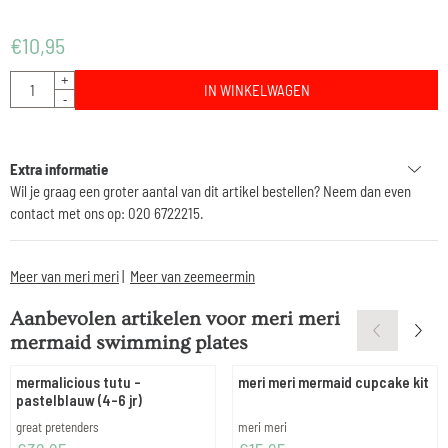
€
10,95
Aantal
+
IN WINKELWAGEN
-
Extra informatie
Wil je graag een groter aantal van dit artikel bestellen? Neem dan even
contact met ons op: 020 6722215.
Meer van meri meri
|
Meer van zeemeermin
Aanbevolen artikelen voor
meri meri
mermaid swimming plates
mermalicious tutu -
meri meri mermaid cupcake kit
pastelblauw (4-6 jr)
Merk:
Merk:
great pretenders
meri meri
Prijs: 39,95
Prijs: 15,95